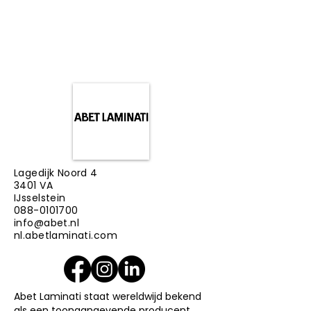
H31
GEVELBEKLEDINGEN
EN
GEVELSCHERMEN
Lagedijk Noord 4
3401 VA
IJsselstein
088-0101700
info@abet.nl
nl.abetlaminati.com
Abet Laminati staat wereldwijd bekend
als een toonaangevende producent