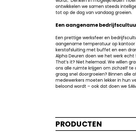
wordt. ‘Denken in mogelijkheden’ noe
ontwikkelen we samen steeds intelli
tot op de dag van vandaag groeien.
Een aangename bedrijfscultuu
Een prettige werksfeer en bedrijfscult
aangename temperatuur op kantoor e
kerstafsluiting met buffet en een dra
Alpha Deuren doen we het werk echt
That’s it? Niet helemaal. We willen 
ons alle ruimte krijgen om zichzelf te 
graag snel doorgroeien? Binnen alle a
medewerkers moeten lekker in hun vel 
beloond wordt – ook dat doen we SAM
PRODUCTEN