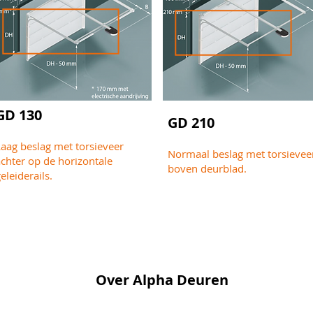
GD 130
GD 210
Laag beslag met torsieveer
Normaal beslag met torsievee
chter op de horizontale
boven deurblad.
eleiderails.
Over Alpha Deuren