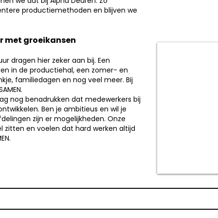
men we dat bij Alpha Deuren. Zo
gentere productiemethoden en blijven we
r met groeikansen
uur dragen hier zeker aan bij. Een
n in de productiehal, een zomer- en
nkje, familiedagen en nog veel meer. Bij
 SAMEN.
graag nog benadrukken dat medewerkers bij
ontwikkelen. Ben je ambitieus en wil je
fdelingen zijn er mogelijkheden. Onze
zitten en voelen dat hard werken altijd
EN.