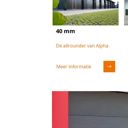
40 mm
De allrounder van Alpha
Meer informatie