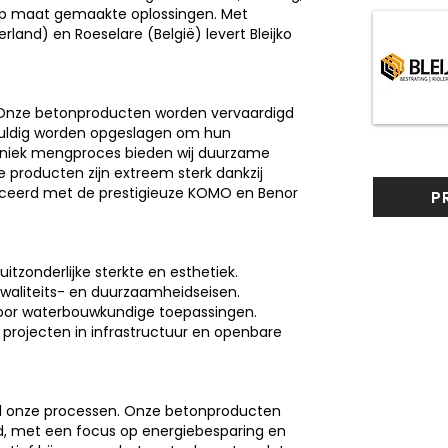
op maat gemaakte oplossingen. Met
land) en Roeselare (België) levert Bleijko
it. Onze betonproducten worden vervaardigd
vuldig worden opgeslagen om hun
 uniek mengproces bieden wij duurzame
 producten zijn extreem sterk dankzij
ficeerd met de prestigieuze KOMO en Benor
P
tzonderlijke sterkte en esthetiek.
kwaliteits- en duurzaamheidseisen.
oor waterbouwkundige toepassingen.
 projecten in infrastructuur en openbare
 al onze processen. Onze betonproducten
d, met een focus op energiebesparing en