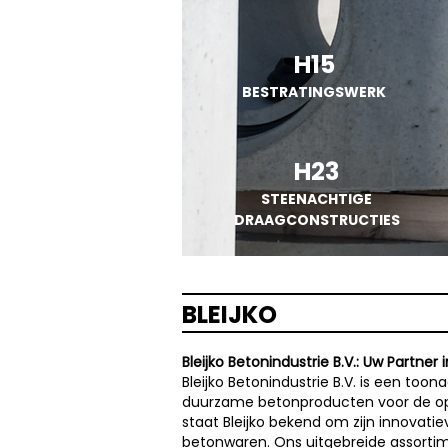
H15
BESTRATINGSWERK
H23
STEENACHTIGE
DRAAGCONSTRUCTIES
BLEIJKO
Bleijko Betonindustrie B.V.: Uw Partn
Bleijko Betonindustrie B.V. is een to
duurzame betonproducten voor de ope
staat Bleijko bekend om zijn innovat
betonwaren. Ons uitgebreide assortim