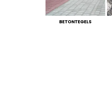
BETONTEGELS
betonproducten, openbare ruimte, bestratingsmaterialen, rioleringsproducten, dijkbescher
NBS BV
Herenweg 69
1433GX
Kudelstaart
ONZE PARTNERS