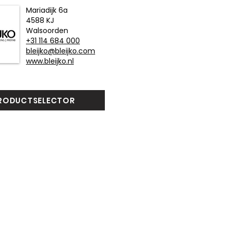
Mariadijk 6a
4588 KJ
Walsoorden
+31 114 684 000
bleijko@bleijko.com
www.bleijko.nl
RODUCTSELECTOR