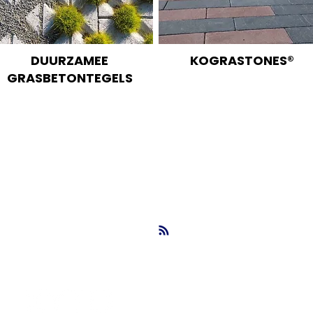
DUURZAMEE
KOGRASTONES®
GRASBETONTEGELS
ming, oeverbekleding, duurzame betonproducten, KOMO keurmerk, Benor keurmerk, Bleijko Betonindustrie
info@nbsbestek.nl
T. 0297-764963
M. 06-16946451