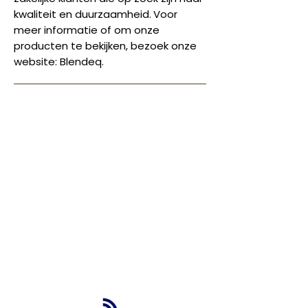
kwaliteit en duurzaamheid.
Voor
meer informatie of om onze
producten te bekijken, bezoek onze
website:
Blendeq
.
NBS BV
Herenweg 69
1433GX
Kudelstaart
info@nbsbestek.nl
T.
0297-764963
M.
06-16946451