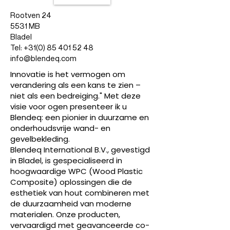
Rootven 24
5531 MB
Bladel
Tel: +31(0) 85 401 52 48
info@blendeq.com
Innovatie is het vermogen om
verandering als een kans te zien –
niet als een bedreiging." Met deze
visie voor ogen presenteer ik u
Blendeq: een pionier in duurzame en
onderhoudsvrije wand- en
gevelbekleding.
Blendeq International B.V., gevestigd
in Bladel, is gespecialiseerd in
hoogwaardige WPC (Wood Plastic
Composite) oplossingen die de
esthetiek van hout combineren met
de duurzaamheid van moderne
materialen. Onze producten,
vervaardigd met geavanceerde co-