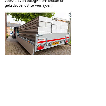
voorzien van oplegvilt om kraken en
geluidsoverlast te vermijden
Constructieve toplaag op de
Compofloor
In onze basisvloer hebben wij een
doorontwikkelde OSB 4 plaat als
topvloer opgenomen. OSB 4 is speciaal
doorontwikkeld voor zware last
dragende constructies en geschikt voor
vochtige omstandigheden