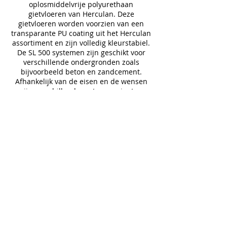
oplosmiddelvrije polyurethaan
gietvloeren van Herculan. Deze
gietvloeren worden voorzien van een
transparante PU coating uit het Herculan
assortiment en zijn volledig kleurstabiel.
De SL 500 systemen zijn geschikt voor
verschillende ondergronden zoals
bijvoorbeeld beton en zandcement.
Afhankelijk van de eisen en de wensen
zijn verschillende systeemvarianten
mogelijk. De systemen zorgen voor een
naadloze en vloeistofdichte
vloerafwerking. De producten waaruit de
systemen zijn opgebouwd zijn
milieuvriendelijk, duurzaam en hebben
een hoge mate van slijtvastheid. De
systemen zijn gemakkelijk te
onderhouden en verkrijgbaar in vele
kleuren.
DOWNLOAD LEAFLET
FC 600