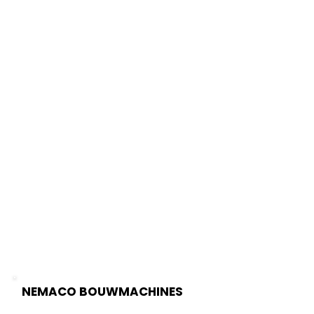
Bezorgen
Retourneren
Garantie
Klachten
Klanttevredenheid
Ga naar onze
Verkoopcatalogus
Verhuurcatalogus
Gebruikt Materieel
Onderdelen
Machine Service
Catalogussen
NEMACO BOUWMACHINES