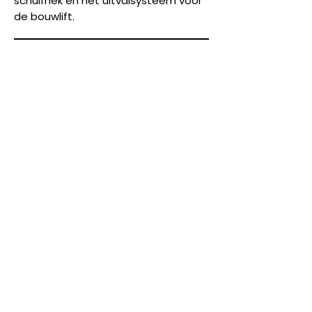
schuifhek en het uitvalsysteem voor
de bouwlift.