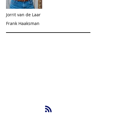
Jorrit van de Laar
Frank Haaksman
NBS BV
Herenweg 69
1433GX
Kudelstaart
info@nbsbestek.nl
T.
0297-764963
M.
06-16946451
OP DE HOOGTE BLIJVEN VAN DE LAATSTE
NIEUWTJES?