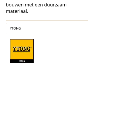
bouwen met een duurzaam
materiaal.
YTONG
NBS BV
Herenweg 69
1433GX
Kudelstaart
info@nbsbestek.nl
T.
0297-764963
M.
06-16946451