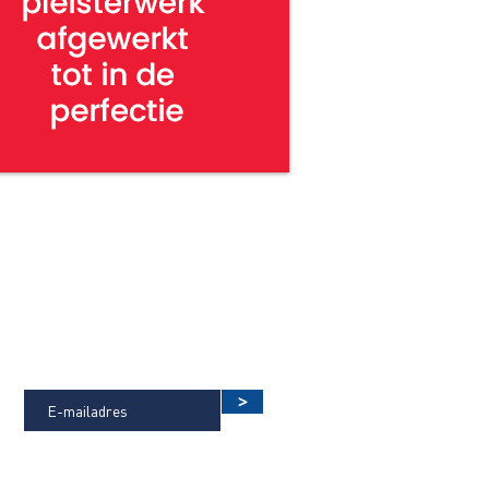
, bestekboek, bestekken bestekservice,
nindex, hoofdstukstructuur, stabu. nbs
OP DE HOOGTE BLIJVEN VAN DE
LAATSTE NIEUWTJES?
>