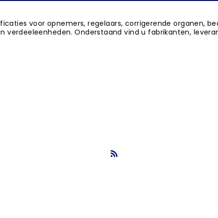
ificaties voor opnemers, regelaars, corrigerende organen, 
n verdeeleenheden. Onderstaand vind u fabrikanten, leveranc
ortteksten, paragrafen, UAV 2012, bestekboek, bestekken bestekser
ukstructuur, stabu. nbs fabrikantenindex, nbs fabrikantenoverzicht
info@nbsbestek.nl
T. 0297-764963
M. 06-16946451