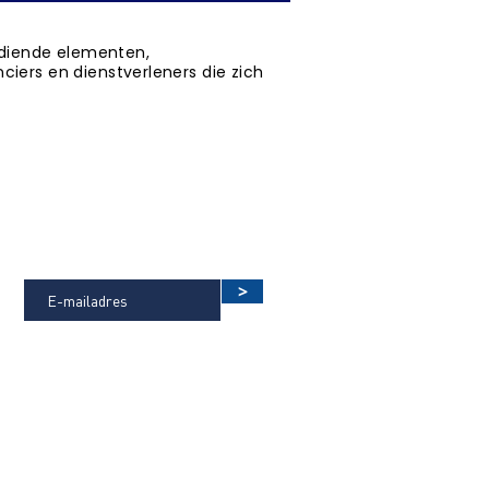
bediende elementen,
iers en dienstverleners die zich
vice, nlsfb, ifc, consumentendossier, bim, architecten,
, nbs architectenoverzicht
OP DE HOOGTE BLIJVEN VAN DE
LAATSTE NIEUWTJES?
>