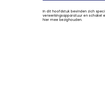
In dit hoofdstuk bevinden zich spec
verwerkingsapparatuur en schakel e
hier mee bezighouden.
esteksystematiek, werksoortenmethodiek, werksoorten, bouwdelen, k
kschrijvers, aannemers, bouwnijverheid, fabrikantenindex, hoofdst
NBS BV
Herenweg 69
1433GX
Kudelstaart
ONZE PARTNERS