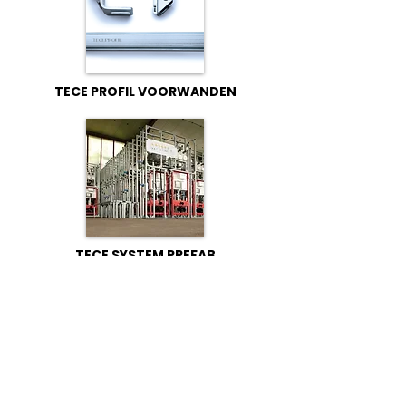
TECE PROFIL VOORWANDEN
TECE SYSTEM PREFAB
TECE LUX SLIM TOILET
NBS BV
Herenweg 69
1433GX
Kudelstaart
info@nbsbestek.nl
T.
0297-764963