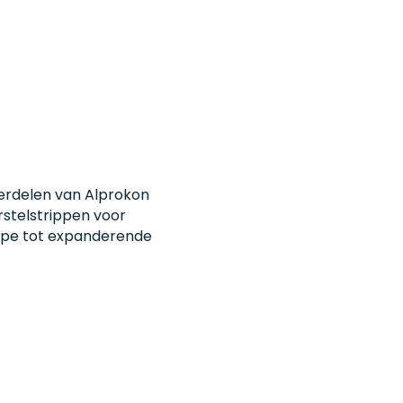
derdelen van Alprokon
rstelstrippen voor
tape tot expanderende