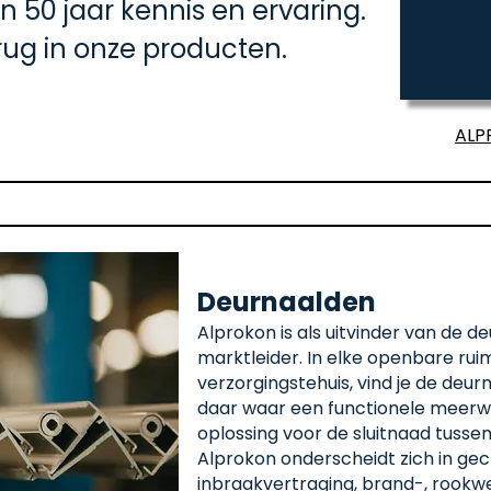
50 jaar kennis en ervaring.
erug in onze producten.
ALP
Deurnaalden​
Alprokon is als uitvinder van de d
marktleider. In elke openbare ru
verzorgingstehuis, vind je de deu
daar waar een functionele meer
oplossing voor de sluitnaad tuss
Alprokon onderscheidt zich in gec
inbraakvertraging, brand-, rookwe