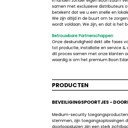
In landen zonder eigen Boon Edam vest
samen met exclusieve distributeurs of 
betekent dat we u een snelle en lokal
We zijn altijd in de buurt om te zorg
wordt voldaan. We zijn, en dat is het
Betrouwbare Partnerschappen
Onze deskundigheid dekt alle fases v
tot productie, installatie en service &
dit proces samen met onze klanten o
waardig is om het premium Boon Eda
PRODUCTEN
BEVEILIGINGSPOORTJES - DOOR
Medium-security toegangsproducten me
stemmen, zijn toegangsoplossingen di
doorloopsluizen zijn een sterk zicht