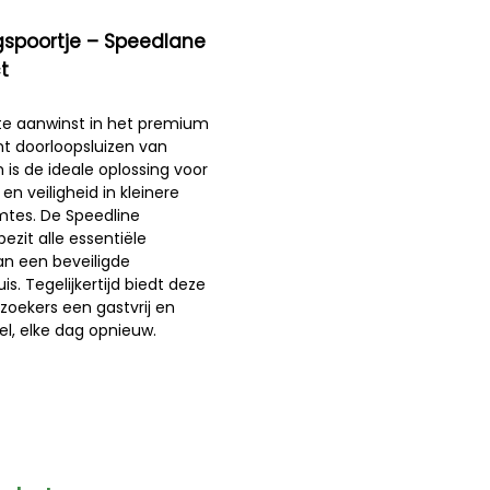
spoortje – Speedlane
t
te aanwinst in het premium
t doorloopsluizen van
is de ideale oplossing voor
 en veiligheid in kleinere
imtes. De Speedline
zit alle essentiële
an een beveiligde
is. Tegelijkertijd biedt deze
ezoekers een gastvrij en
el, elke dag opnieuw.