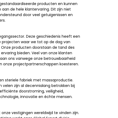
gestandaardiseerde producten en kunnen
n de hele klantervaring. Dit zijn niet
ondersteund door veel getuigenissen en
rs.
 toegangssector. Deze geschiedenis heeft een
e projecten waar we tot op de dag van
n. Onze producten doorstaan de tand des
e ervaring bieden. Veel van onze klanten
aal aan ons vanwege onze betrouwbaarheid
in onze projectpartnerschappen koesteren.
en steriele fabriek met massaproductie.
n velen zijn al decennialang betrokken bij
fficiënte doorstroming, veiligheid,
echnologie, innovatie en échte mensen.
onze vestigingen wereldwijd te vinden zijn.