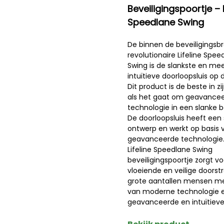
Beveiligingspoortje – L
Speedlane Swing
De binnen de beveiligingsb
revolutionaire Lifeline Spee
Swing is de slankste en me
intuïtieve doorloopsluis op 
Dit product is de beste in zi
als het gaat om geavance
technologie in een slanke b
De doorloopsluis heeft een 
ontwerp en werkt op basis 
geavanceerde technologie.
Lifeline Speedlane Swing
beveiligingspoortje zorgt v
vloeiende en veilige doors
grote aantallen mensen m
van moderne technologie 
geavanceerde en intuïtieve