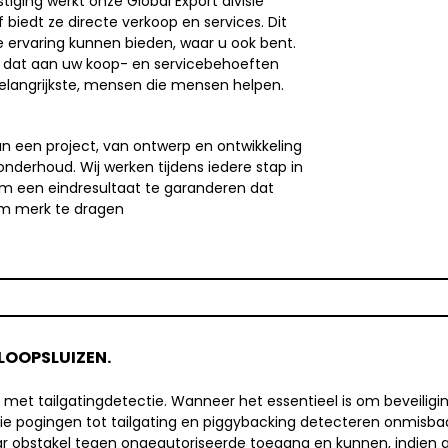
iging werkt onze Global Export divisie
biedt ze directe verkoop en services. Dit
e ervaring kunnen bieden, waar u ook bent.
en dat aan uw koop- en servicebehoeften
 belangrijkste, mensen die mensen helpen.
an een project, van ontwerp en ontwikkeling
 onderhoud. Wij werken tijdens iedere stap in
m een eindresultaat te garanderen dat
m merk te dragen
LOOPSLUIZEN.
t tailgatingdetectie. Wanneer het essentieel is om beveiligin
e pogingen tot tailgating en piggybacking detecteren onmisbaar
baar obstakel tegen ongeautoriseerde toegang en kunnen, indien