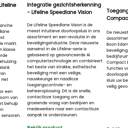
ifeline
Integratie gezichtsherkenning
Toegang
- Lifeline Speedlane Vision
Compac
De Lifeline Speedlane Vision is de
ranche
meest intuïtieve doorloopsluis in ons
dlane
De nieuws
assortiment en een revolutie in de
est
assortimen
beveiligingsindustrie. Deze nieuwste
de markt.
Boon Edam 
aanwinst in de Lifeline-serie is
jn klasse
beveiliging
gebaseerd op geavanceerde AI
erde
bedrijfsru
computertechnologie en combineert
ehuizing.
Compact be
het beste van strakke, esthetische
slank
functies v
beveiliging met een veilige,
van
doorloopslu
nauwkeurige en naadloze
 Het
sluis uw b
toegangscontrole- en
veilig gevo
beheeroplossing. Dit is de snelle,
oor een
contactloze toegang om de
troom van
groeiende vraag van bedrijven en
et behulp
medewerkers naar een contactloze
en
aanpak te ondersteunen.
 sensoren.
Bekijk product