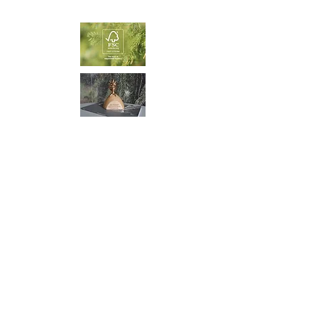
houtwolpanelen voor akoestiek,
duurzame houtwolpanelen interieur,
CEWOOD panelen voor scholen en
kantoren, houtwolpanelen brandveilig B-
s1 d0, geluidsabsorberende
houtwolpanelen, houtwolpanelen met
design afwerking, natuurlijke
houtwolpanelen voor woningen,
houtwolpanelen vochtregulerend en
gezond, CEWOOD houtwolpanelen
toepassingen, houtwolpanelen montage
en onderhoud, CEWOOD,
houtwolpanelen, akoestische panelen,
duurzame panelen, design panelen,