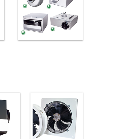
Kanaalventilator gelijkstroom
pt