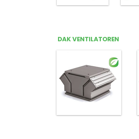
KVFU wandventilator
wan
DAK VENTILATOREN
Dakventilator gelijkstroom