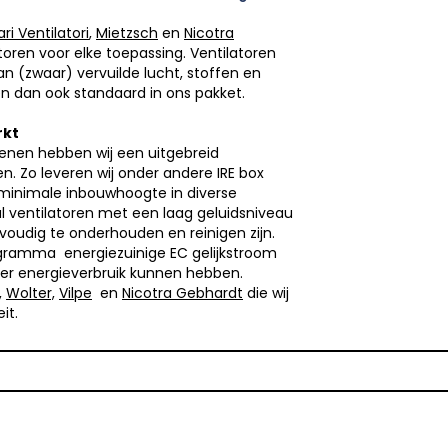
ri Ventilatori
,
Mietzsch
en
Nicotra
atoren voor elke toepassing. Ventilatoren
van (zwaar) vervuilde lucht, stoffen en
ten dan ook standaard in ons pakket.
rkt
enen hebben wij een uitgebreid
. Zo leveren wij onder andere IRE box
 minimale inbouwhoogte in diverse
l ventilatoren met een laag geluidsniveau
nvoudig te onderhouden en reinigen zijn.
ogramma energiezuinige EC gelijkstroom
ger energieverbruik kunnen hebben.
,
Wolter,
Vilpe
en
Nicotra Gebhardt
die wij
it.