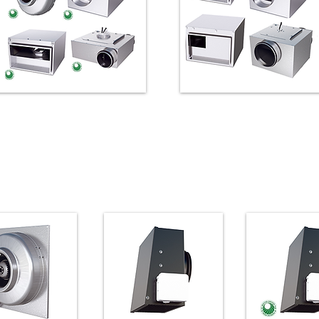
Kanaalventilator rond kanaal
Boxventilator geluidgedem