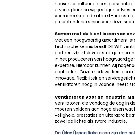
nonsense cultuur en een persoonlijke
ervaring kunnen wij gedegen advies e
voornamelijk op de utiliteit-, industr
projectondersteuning voor deze secto
Samen met de klant is een van on
Met een hoogwaardig assortiment, st
technische kennis breidt DE WIT ventil
partners zijn stuk voor stuk gerenom
in het produceren van hoogwaardige v
expertise. Hierdoor kunnen wij nageno
aanbieden. Onze medewerkers denken
innovatie, flexibiliteit en servicegeri
ventilatoren hoog in vaandel heeft st
Ventilatoren voor de Industrie, M
Ventilatoren die vandaag de dag in de
moeten voldoen aan hoge eisen wat 
veiligheid, prestaties en uiteraard be
zowel de lichte als zware industrie.
De (klant)specifieke eisen zijn dan oo