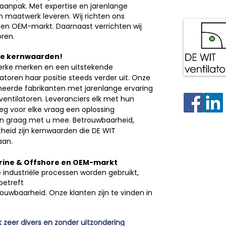
 aanpak. Met expertise en jarenlange
n maatwerk leveren. Wij richten ons
ie, en OEM-markt. Daarnaast verrichten wij
ren.
ze kernwaarden!
erke merken en een uitstekende
atoren haar positie steeds verder uit. Onze
meerde fabrikanten met jarenlange ervaring
entilatoren. Leveranciers elk met hun
eg voor elke vraag een oplossing
 graag met u mee. Betrouwbaarheid,
chtheid zijn kernwaarden die DE WIT
aan.
arine & Offshore en OEM-markt
 industriële processen worden gebruikt,
betreft
trouwbaarheid. Onze klanten zijn te vinden in
k zeer divers en zonder uitzondering