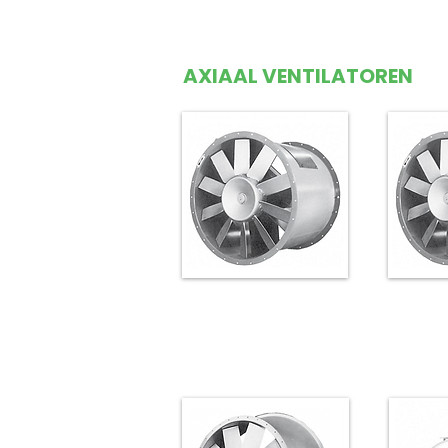
AXIAAL VENTILATOREN
Axiaal kanaalventilator
Axiaal k
type EF direct
type
gedreven
g