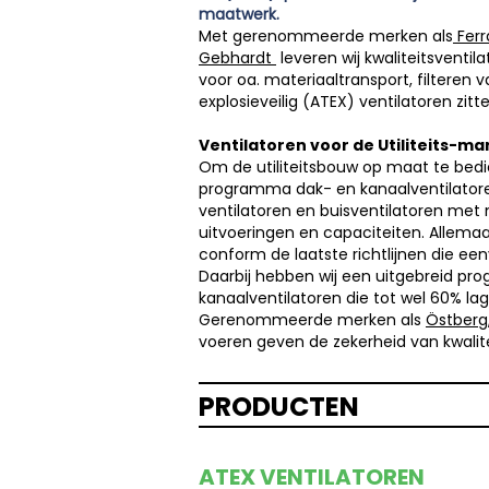
maatwerk.
Met gerenommeerde merken als
Ferra
Gebhardt
leveren wij kwaliteitsventil
voor oa. materiaaltransport, filteren 
explosieveilig (ATEX) ventilatoren zit
Ventilatoren voor de Utiliteits-ma
Om de utiliteitsbouw op maat te bedi
programma dak- en kanaalventilatoren
ventilatoren en buisventilatoren met
uitvoeringen en capaciteiten. Allemaa
conform de laatste richtlijnen die ee
Daarbij hebben wij een uitgebreid pr
kanaalventilatoren die tot wel 60% la
Gerenommeerde merken als
Östberg
voeren geven de zekerheid van kwalite
PRODUCTEN
ATEX VENTILATOREN