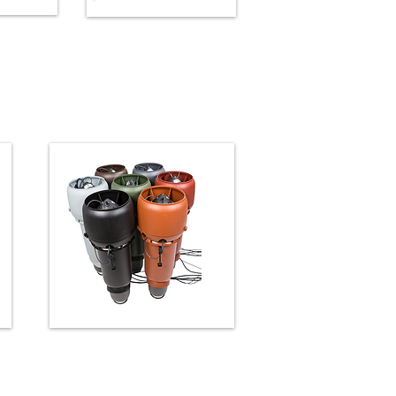
Wandventilatoren
ntilator
industrie
Pijpdakventilatoren