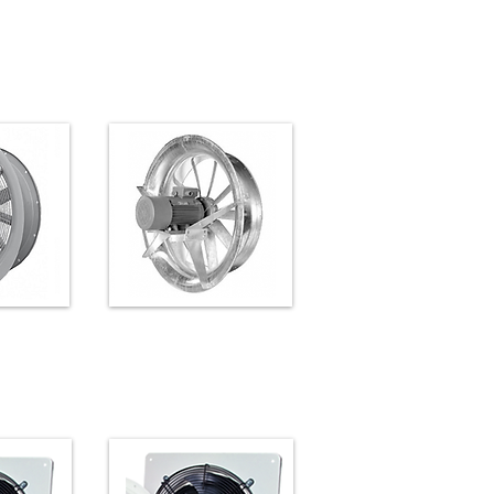
or direct
Axiaal ventilator direct
e EK-EQ-
gedreven type ES