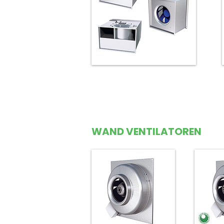
Kanaalventilator rechthoekig
kanaal
WAND VENTILATOREN