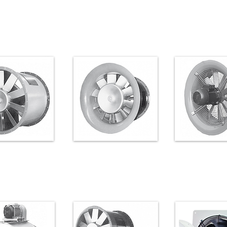
Axiaal ventilator
Axiaal ventilat
anaalventilator
direct gedreven type
gedreven typ
 EF/H direct
EFR-serie
EP
edreven