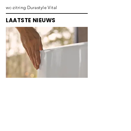
wc-zitring Durastyle Vital
LAATSTE NIEUWS
ZENCHA – CEREMONY
OF ZEN
Rijzend designtalent Sebastian