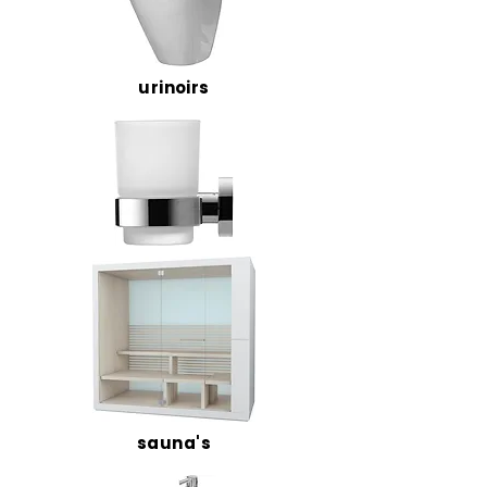
urinoirs
sauna's