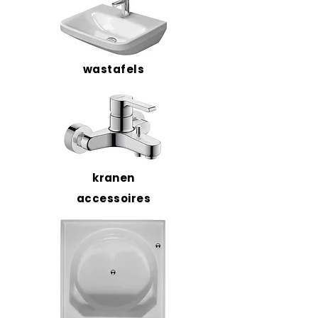
wastafels
kranen
accessoires