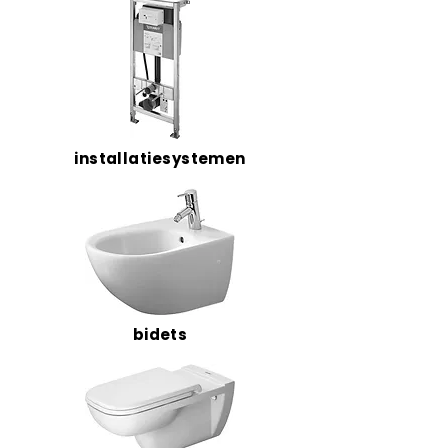
installatiesystemen
bidets