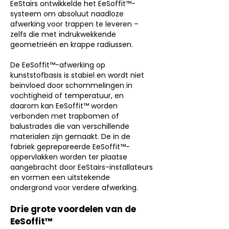
EeStairs ontwikkelde het EeSoffit™-
systeem om absoluut naadloze
afwerking voor trappen te leveren –
zelfs die met indrukwekkende
geometrieën en krappe radiussen.
De EeSoffit™-afwerking op
kunststofbasis is stabiel en wordt niet
beïnvloed door schommelingen in
vochtigheid of temperatuur, en
daarom kan EeSoffit™ worden
verbonden met trapbomen of
balustrades die van verschillende
materialen zijn gemaakt. De in de
fabriek geprepareerde EeSoffit™-
oppervlakken worden ter plaatse
aangebracht door EeStairs-installateurs
en vormen een uitstekende
ondergrond voor verdere afwerking.
Drie grote voordelen van de
EeSoffit™