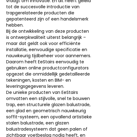
vraagt om innovatie. En dit heeft geleid
tot de succesvolle introductie van
trapgerelateerde producten die
gepatenteerd zijn of een handelsmerk
hebben.
Bij de ontwikkeling van deze producten
is ontwerpkwaliteit uiterst belangrijk –
maar dat geldt ook voor efficiënte
installatie, eenvoudige specificatie en
nauwkeurig tijdbeheer voor aannemers.
Daarom heeft EeStairs eenvoudig te
gebruiken online productconfigurators
opgezet die onmiddellijk gedetailleerde
tekeningen, kosten en BIM- en
leveringsgegevens leveren.
De unieke producten van EeStairs
omvatten een stijlvolle, snel te bouwen
trap, een structurele glazen balustrade,
een glad en geometrisch nauwkeurig
soffit-systeem, een opvallend artistieke
stalen balustrade, een glazen
balustradesysteem dat geen palen of
zichtbaar voetbeslag nodig heeft, en