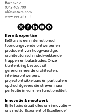
Barneveld
0342 405 700
nl@eestairs.com
www.eestairs.nl
Kern & expertise
EeStairs is een internationaal
toonaangevende ontwerper en
producent van hoogwaardige,
architectonisch indrukwekkende
trappen en balustrades. Onze
klantenkring bestaat uit
gerenommeerde architecten,
interieurontwerpers,
projectontwikkelaars én particuliere
opdrachtgevers die streven naar
perfectie in vorm en functionaliteit.
Innovatie & maatwerk
Bij EeStairs draait alles om innovatie —
ons motto ‘Exponent of Excellence’