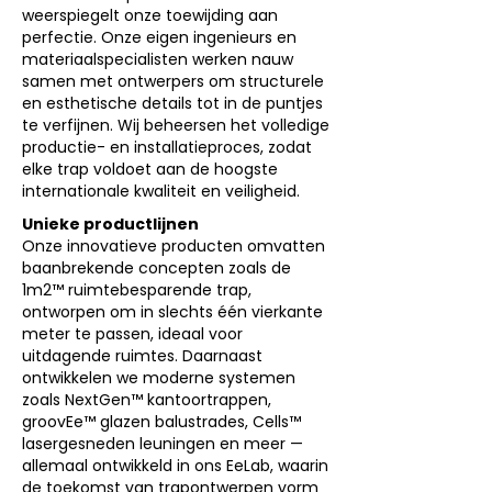
weerspiegelt onze toewijding aan
perfectie. Onze eigen ingenieurs en
materiaalspecialisten werken nauw
samen met ontwerpers om structurele
en esthetische details tot in de puntjes
te verfijnen. Wij beheersen het volledige
productie- en installatieproces, zodat
elke trap voldoet aan de hoogste
internationale kwaliteit en veiligheid.
Unieke productlijnen
Onze innovatieve producten omvatten
baanbrekende concepten zoals de
1m2™ ruimtebesparende trap,
ontworpen om in slechts één vierkante
meter te passen, ideaal voor
uitdagende ruimtes. Daarnaast
ontwikkelen we moderne systemen
zoals NextGen™ kantoortrappen,
groovEe™ glazen balustrades, Cells™
lasergesneden leuningen en meer —
allemaal ontwikkeld in ons EeLab, waarin
de toekomst van trapontwerpen vorm