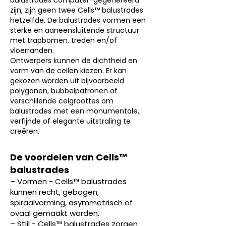
balustrades computer-gegenereerd
zijn, zijn geen twee Cells™ balustrades
hetzelfde. De balustrades vormen een
sterke en aaneensluitende structuur
met trapbomen, treden en/of
vloerranden.
Ontwerpers kunnen de dichtheid en
vorm van de cellen kiezen. Er kan
gekozen worden uit bijvoorbeeld
polygonen, bubbelpatronen of
verschillende celgroottes om
balustrades met een monumentale,
verfijnde of elegante uitstraling te
creëren.
De voordelen van Cells™
balustrades
– Vormen -
Cells™ balustrades
kunnen recht, gebogen,
spiraalvorming, asymmetrisch of
ovaal gemaakt worden.
– Stijl - Cells™ balustrades zorgen