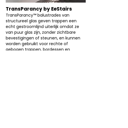
TransParancy by EeStairs
TransParancy™ balustrades van
structureel glas geven trappen een
echt gestroomlijnd uiterlijk omdat ze
van puur glas zijn, zonder zichtbare
bevestigingen of steunen, en kunnen
worden gebruikt voor rechte of
gebogen trappen, bordessen en
balkons. Het geharde glas is stevig
bevestigd en voldoet aan de
voorschriften en kwaliteitsnormen in
Europa, het VK en de VS.
TransParancy™-balustrades zitten in
verborgen stalen of aluminium rails en
hun zuivere lijnen doen denken aan de
manier waarop glas zo elegant werd
gebruikt in de klassieke Moderne
architectuur. TransParancy™
maximaliseert het licht en de
zichtbaarheid in ruimtes, en is