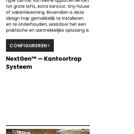
type ruimte, van kleine appartementen
tot grote lofts, extra kantoor, tiny house
of vakantiewoning. Bovendien is deze
design trap gemakkelijk te installeren
en te onderhouden, waardoor het een
praktische en aantrekkelijke oplossing is.
CONFIGUREREN
NextGen™ — Kantoortrap
Systeem
Marlan, solid surface, duurzaam
oppervlaktemateriaal, werkbladen,
keukens, badkamers, medische
toepassingen, winkelinrichting,
achterwanden, tafels, vensterbanken,
balies, wandbekleding,
gevelbekleding, meubels, frontjes,
laden.