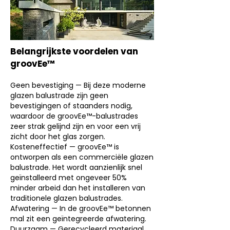
Belangrijkste voordelen van
groovEe™
Geen bevestiging — Bij deze moderne
glazen balustrade zijn geen
bevestigingen of staanders nodig,
waardoor de groovEe™-balustrades
zeer strak gelijnd zijn en voor een vrij
zicht door het glas zorgen.
Kosteneffectief — groovEe™ is
ontworpen als een commerciële glazen
balustrade. Het wordt aanzienlijk snel
geïnstalleerd met ongeveer 50%
minder arbeid dan het installeren van
traditionele glazen balustrades.
Afwatering
— In de groovEe™ betonnen
mal zit een geïntegreerde afwatering.
Duurzaam — Gerecycleerd materiaal