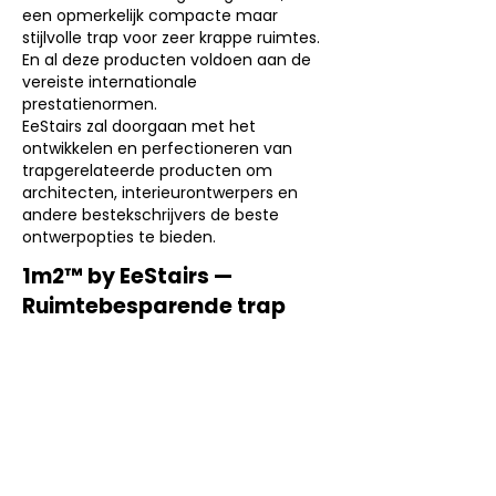
een opmerkelijk compacte maar
stijlvolle trap voor zeer krappe ruimtes.
En al deze producten voldoen aan de
vereiste internationale
prestatienormen.
EeStairs zal doorgaan met het
ontwikkelen en perfectioneren van
trapgerelateerde producten om
architecten, interieurontwerpers en
andere bestekschrijvers de beste
ontwerpopties te bieden.
1m2™ by EeStairs —
Ruimtebesparende trap
Marlan, solid surface, duurzaam
oppervlaktemateriaal, werkbladen,
keukens, badkamers, medische
toepassingen, winkelinrichting,
achterwanden, tafels, vensterbanken,
balies, wandbekleding,
gevelbekleding, meubels, frontjes,
laden.