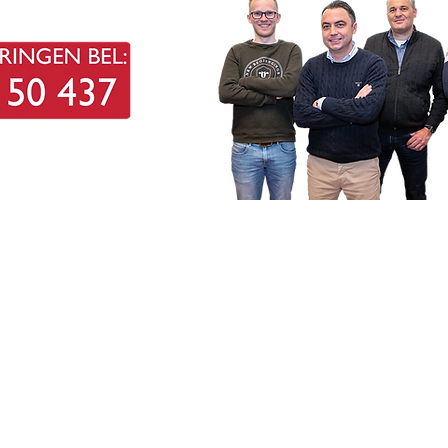
FIRE STOP HOLLAND SERVICE B.V.
Bezoekadressen:
Samsonweg 98
1521 RM Wormerveer
0756 150 437
Nijverheidsweg 17
7671 DA Vriezenveen
0546 713 002
info@fshservice.nl