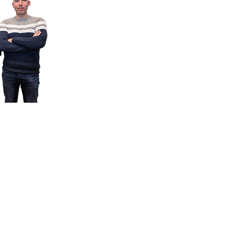
FIRE STOP HOLLAND B.V.
Bezoekadres
Nijverheidsweg 17
7671 DA Vriezenveen
Postadres:
Postbus 144
7670 AC Vriezenveen
0546 713 000
info@firestopholland.nl