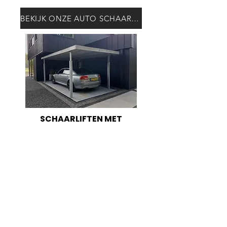
BEKIJK ONZE AUTO SCHAARLIFTEN
SCHAARLIFTEN MET
KAPCONSTRUCTIE
Flexibel in maatvoering
Hefhoogte tot 4 meter
Hefvermogen vanaf 2.500 kg
Kap ter afsluiting vloersparing
Speciale kapafwerking mogelijk
BEKIJK ONZE SCHAARLIFTEN KAP