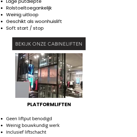
Lage putdiepte
Rolstoeltoegankelijk
Weinig uitloop
Geschikt als woonhuislift
Soft start / stop
BEKIJK ONZE CABINELIFTEN
PLATFORMLIFTEN
Geen liftput benodigd
Weinig bouwkundig werk
Inclusief liftschacht