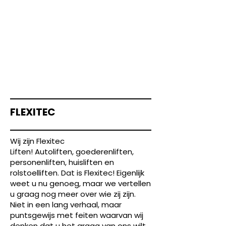
H66
LIFTINSTALLAT
IE
FLEXITEC
Wij zijn Flexitec
Liften! Autoliften, goederenliften,
personenliften, huisliften en
rolstoelliften. Dat is Flexitec! Eigenlijk
weet u nu genoeg, maar we vertellen
u graag nog meer over wie zij zijn.
Niet in een lang verhaal, maar
puntsgewijs met feiten waarvan wij
denken dat u het graag van ons wilt