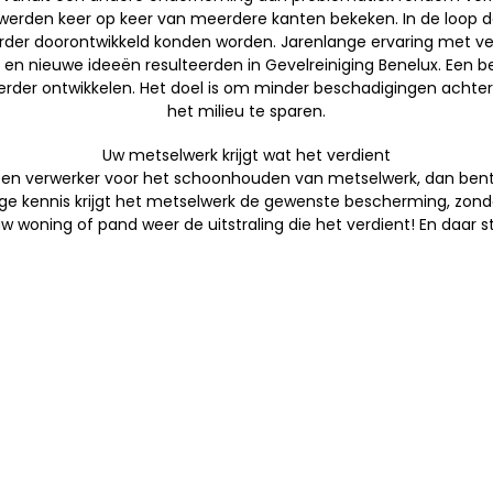
erden keer op keer van meerdere kanten bekeken. In de loop 
er doorontwikkeld konden worden. Jarenlange ervaring met verv
 nieuwe ideeën resulteerden in Gevelreiniging Benelux. Een be
rder ontwikkelen. Het doel is om minder beschadigingen achter 
het milieu te sparen.
Uw metselwerk krijgt wat het verdient
en verwerker voor het schoonhouden van metselwerk, dan bent u 
ige kennis krijgt het metselwerk de gewenste bescherming, zond
 woning of pand weer de uitstraling die het verdient! En daar 
info@nbsbestek.nl
T. 0297-764963
M. 06-16946451