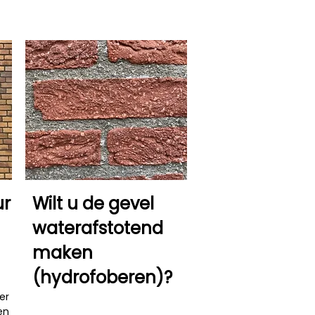
ur
Wilt u de gevel
waterafstotend
maken
(hydrofoberen)?
er
Een