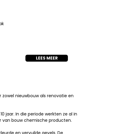
aak
LEES MEER
or zowel nieuwbouw als renovatie en
jaar. In die periode werkten ze al in
cier van bouw chemische producten.
eurde en vervuilde gevels. De