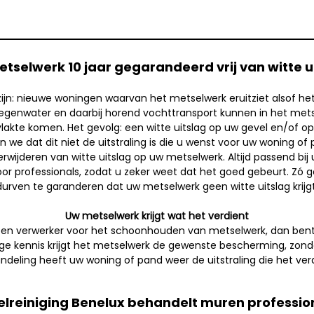
tselwerk 10 jaar gegarandeerd vrij van witte u
zijn: nieuwe woningen waarvan het metselwerk eruitziet alsof h
genwater en daarbij horend vochttransport kunnen in het met
kte komen. Het gevolg: een witte uitslag op uw gevel en/of opv
en we dat dit niet de uitstraling is die u wenst voor uw woning o
rwijderen van witte uitslag op uw metselwerk. Altijd passend bij
 professionals, zodat u zeker weet dat het goed gebeurt. Zó goed
durven te garanderen dat uw metselwerk geen witte uitslag krijgt
Uw metselwerk krijgt wat het verdient
en verwerker voor het schoonhouden van metselwerk, dan bent u 
ige kennis krijgt het metselwerk de gewenste bescherming, zond
ndeling heeft uw woning of pand weer de uitstraling die het verd
lreiniging Benelux behandelt muren professio