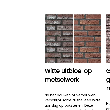
Witte uitbloei op
G
metselwerk
g
m
Na het bouwen of verbouwen
verschijnt soms al snel een witte
He
aanslag op bakstenen. Deze
gr