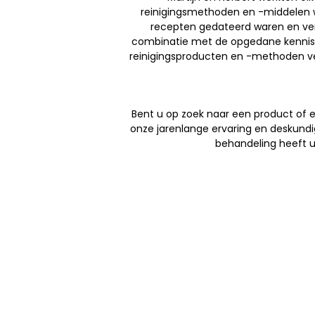
reinigingsmethoden en -middelen w
recepten gedateerd waren en verd
combinatie met de opgedane kennis en
reinigingsproducten en -methoden ve
Bent u op zoek naar een product of e
onze jarenlange ervaring en deskund
behandeling heeft uw
NBS BV
Herenweg 69
1433GX
Kudelstaart