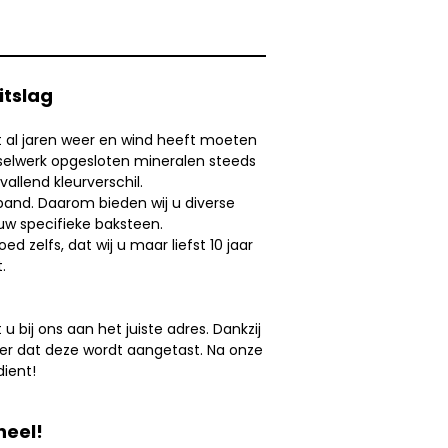
itslag
et al jaren weer en wind heeft moeten
selwerk opgesloten mineralen steeds
allend kleurverschil.
f pand. Daarom bieden wij u diverse
 uw specifieke baksteen.
 zelfs, dat wij u maar liefst 10 jaar
.
bij ons aan het juiste adres. Dankzij
er dat deze wordt aangetast. Na onze
ient!
neel!