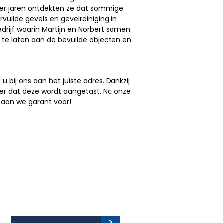
der jaren ontdekten ze dat sommige
uilde gevels en gevelreiniging in
drijf waarin Martijn en Norbert samen
te laten aan de bevuilde objecten en
bij ons aan het juiste adres. Dankzij
er dat deze wordt aangetast. Na onze
staan we garant voor!
OP DE HOOGTE BLIJVEN VAN DE
LAATSTE NIEUWTJES?
>