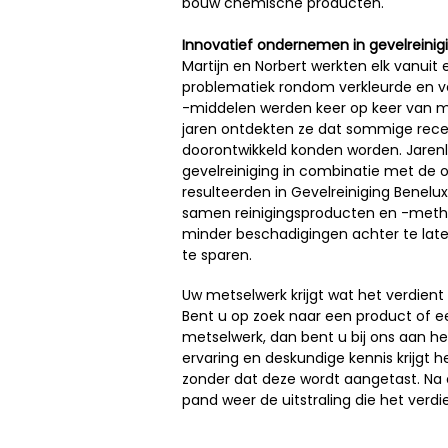
bouw chemische producten.
Innovatief ondernemen in gevelreinigi
Martijn en Norbert werkten elk vanui
problematiek rondom verkleurde en ve
-middelen werden keer op keer van m
jaren ontdekten ze dat sommige rec
doorontwikkeld konden worden. Jarenl
gevelreiniging in combinatie met de
resulteerden in Gevelreiniging Benelux.
samen reinigingsproducten en -metho
minder beschadigingen achter te late
te sparen.
Uw metselwerk krijgt wat het verdient
Bent u op zoek naar een product of 
metselwerk, dan bent u bij ons aan het
ervaring en deskundige kennis krijgt
zonder dat deze wordt aangetast. Na
pand weer de uitstraling die het verdi