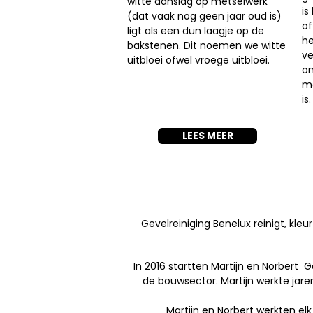
witte aanslag op metselwerk
is
(dat vaak nog geen jaar oud is)
of
ligt als een dun laagje op de
he
bakstenen. Dit noemen we witte
ve
uitbloei ofwel vroege uitbloei.
on
me
is.
LEES MEER
Gevelreiniging Benelux reinigt, kl
In 2016 startten
Martijn
en
Norbert
Ge
de bouwsector. Martijn werkte jar
Martijn en Norbert werkten e