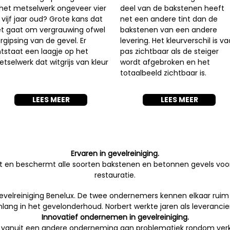
 het metselwerk ongeveer vier
deel van de bakstenen heeft
 vijf jaar oud? Grote kans dat
net een andere tint dan de
t gaat om vergrauwing ofwel
bakstenen van een andere
rgipsing van de gevel. Er
levering. Het kleurverschil is v
tstaat een laagje op het
pas zichtbaar als de steiger
tselwerk dat witgrijs van kleur
wordt afgebroken en het
totaalbeeld zichtbaar is.
LEES MEER
LEES MEER
Ervaren in gevelreiniging.
eurt en beschermt alle soorten bakstenen en betonnen gevels vo
restauratie.
velreiniging Benelux. De twee ondernemers kennen elkaar ruim 10 
enlang in het gevelonderhoud. Norbert werkte jaren als leveran
Innovatief ondernemen in gevelreiniging.
lk vanuit een andere onderneming aan problematiek rondom verkl