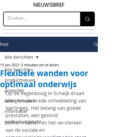
NIEUWSBRIEF
Post
Alle berichten
15 jan 2021
3 minuten om te lezen
Alle berichten
Flexibele wanden voor
productnieuws
optimaal onderwijs
projecten
Op de Regenboog in Schaijk draait 
alles om de brede ontwikkeling van 
bedrijfsnieuws
leerlingen. Het belang van goede 
informatief
prestaties, een gezond 
product uitgelicht
zelfvertrouwen en het versterken 
van de sociale en 