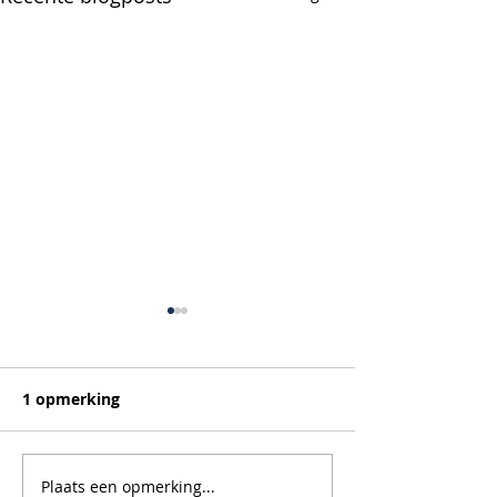
1 opmerking
Plaats een opmerking...
De voordelen van
Wat is het vers