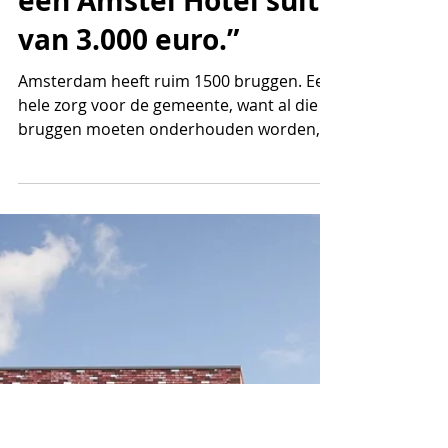
12 okt 2021
3 minuten om te lezen
“Je wilt niet de hele
nacht wakker liggen in
een Amstel Hotel suite
van 3.000 euro.”
Amsterdam heeft ruim 1500 bruggen. Een
hele zorg voor de gemeente, want al die
bruggen moeten onderhouden worden,
en onderhoud heeft...