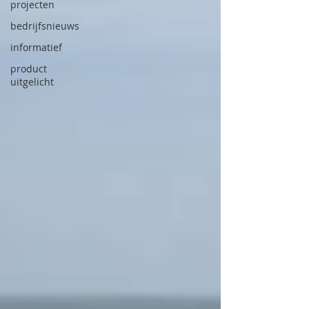
projecten
bedrijfsnieuws
informatief
product
uitgelicht