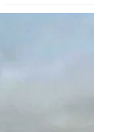
Gorter luiken
referenties
Vijf Gorter RHT-luiken op Rijnfort
complexen Aan de entree van het
vernieuwde Rijnhuizen in Nieuwegein
verrijst het nieuwbouwcomplex...