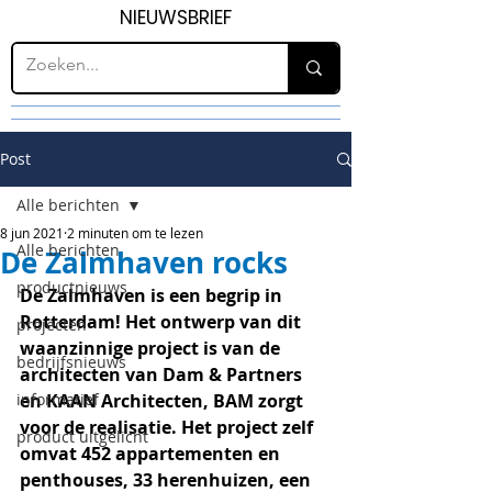
NIEUWSBRIEF
Post
Alle berichten
8 jun 2021
2 minuten om te lezen
Alle berichten
De Zalmhaven rocks
productnieuws
De Zalmhaven is een begrip in 
Rotterdam! Het ontwerp van dit 
projecten
waanzinnige project is van de 
bedrijfsnieuws
architecten van Dam & Partners 
informatief
en KAAN Architecten, BAM zorgt 
voor de realisatie. Het project zelf 
product uitgelicht
omvat 452 appartementen en 
penthouses, 33 herenhuizen, een 