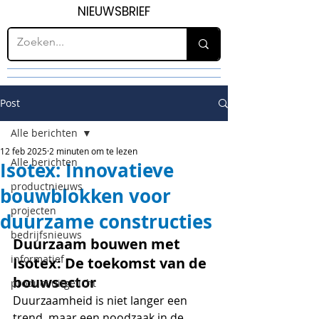
NIEUWSBRIEF
Post
Alle berichten
12 feb 2025
2 minuten om te lezen
Alle berichten
Isotex: Innovatieve
productnieuws
bouwblokken voor
projecten
duurzame constructies
bedrijfsnieuws
Duurzaam bouwen met 
informatief
Isotex: De toekomst van de 
bouwsector
product uitgelicht
Duurzaamheid is niet langer een 
trend, maar een noodzaak in de 