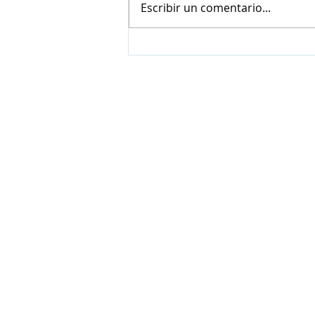
Escribir un comentario...
Crematorio Polderbos,
Ostende
NBS BV
Herenweg 69
1433GX
Kudelstaart
ONZE PARTNERS