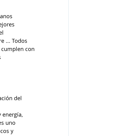
manos
jores 
el 
 ... Todos 
y cumplen con
s
ción del 
 energía,
es uno
icos y