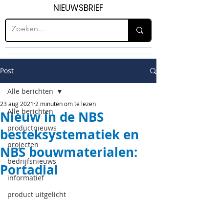
NIEUWSBRIEF
Post
Alle berichten
23 aug 2021
2 minuten om te lezen
Alle berichten
Nieuw in de NBS
productnieuws
besteksystematiek en
projecten
NBS bouwmaterialen:
bedrijfsnieuws
Portadial
informatief
product uitgelicht