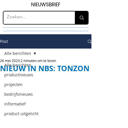
NIEUWSBRIEF
Post
Alle berichten
26 mei 2023
2 minuten om te lezen
Alle berichten
NIEUW IN NBS: TONZON
productnieuws
projecten
bedrijfsnieuws
informatief
product uitgelicht