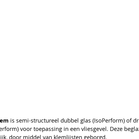
eem
 is semi-structureel dubbel glas (IsoPerform) of d
Perform) voor toepassing in een vliesgevel. Deze begla
lijk, door middel van klemlijsten geborgd.