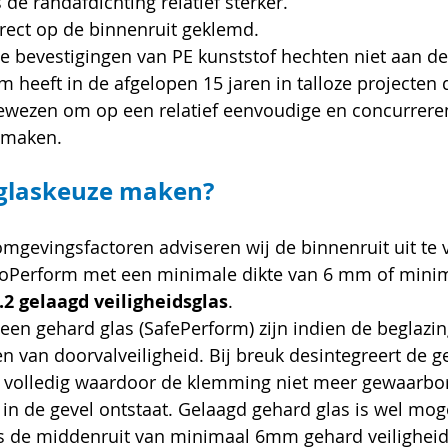
 de randafdichting relatief sterker.
irect op de binnenruit geklemd.
bevestigingen van PE kunststof hechten niet aan de s
 heeft in de afgelopen 15 jaren in talloze projecten 
wezen om op een relatief eenvoudige en concurreren
e maken.
 glaskeuze maken?
omgevingsfactoren adviseren wij de binnenruit uit te 
noPerform met een minimale dikte van 6 mm of minim
2 gelaagd veiligheidsglas
.
een gehard glas (SafePerform) zijn indien de beglazi
n van doorvalveiligheid. Bij breuk desintegreert de g
 volledig waardoor de klemming niet meer gewaarborg
 in de gevel ontstaat. Gelaagd gehard glas is wel moge
is de middenruit van minimaal 6mm gehard veiligheids