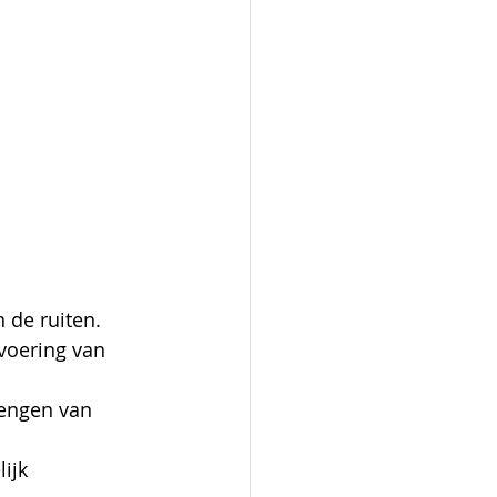
 de ruiten.
voering van 
rengen van 
ijk 