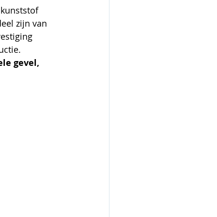
kunststof 
el zijn van 
estiging 
ctie. 
le gevel, 