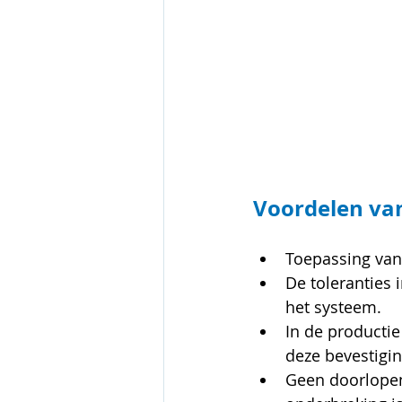
Voordelen va
Toepassing van
De toleranties 
het systeem.
In de productie
deze bevestigi
Geen doorlopen