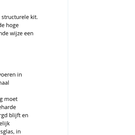
tructurele kit.
de hoge 
de wijze een 
voeren in 
aal 
ng moet 
eharde 
d blijft en 
lijk
glas, in 