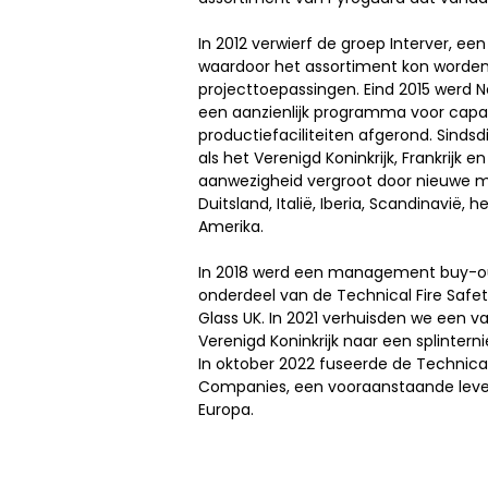
In 2012 verwierf de groep Interver, ee
waardoor het assortiment kon worden
projecttoepassingen. Eind 2015 werd N
een aanzienlijk programma voor capac
productiefaciliteiten afgerond. Sindsd
als het Verenigd Koninkrijk, Frankrijk 
aanwezigheid vergroot door nieuwe ma
Duitsland, Italië, Iberia, Scandinavië,
Amerika.
In 2018 werd een management buy-out
onderdeel van de Technical Fire Safet
Glass UK. In 2021 verhuisden we een va
Verenigd Koninkrijk naar een splintern
In oktober 2022 fuseerde de Technica
Companies, een vooraanstaande lever
Europa.