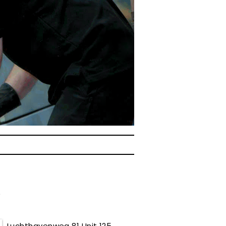
D
Luchthavenweg 81 Unit 125