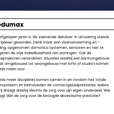
edumax
afgelopen jaren is ‘de zwevende dekvloer’ in uitvoering steeds
plexer geworden. Denk maar aan vloerverwarming en -
ling, opgenomen domotica systemen, sensoren en niet te
geten de vrije indeelbaarheid van woningen. Ook de
wprojecten veranderen. Situaties waarbij een kantoorgebouw
dt omgebouwd tot woongebouw met lofts of studio’s komen
eds meer voor.
eds meer disciplines komen samen in en rondom het totale
ersysteem en beïnvloeden de contactgeluidprestaties. Iedere
tij draagt daarbij slechts de zorg voor zijn eigen onderdeel. Wie
agt dan de zorg voor de beoogde akoestische prestatie?