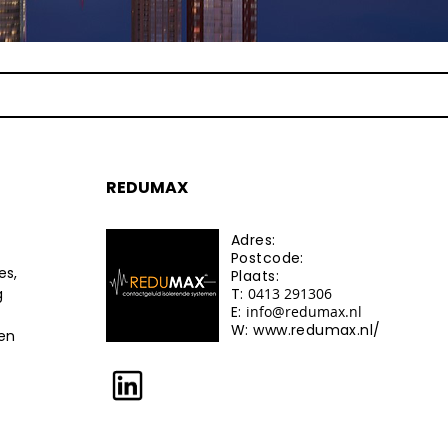
REDUMAX
Adres:
Postcode:
es,
Plaats:
g
T:
0413 291306
E:
info@redumax.nl
W:
www.redumax.nl/
ten