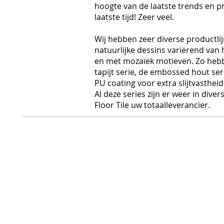
hoogte van de laatste trends en p
laatste tijd! Zeer veel.
Wij hebben zeer diverse productli
natuurlijke dessins variërend van 
en met mozaïek motieven. Zo hebb
tapijt serie, de embossed hout ser
PU coating voor extra slijtvastheid
Al deze series zijn er weer in dive
Floor Tile uw totaalleverancier.
NBS BV
Herenweg 69
1433GX
Kudelstaart