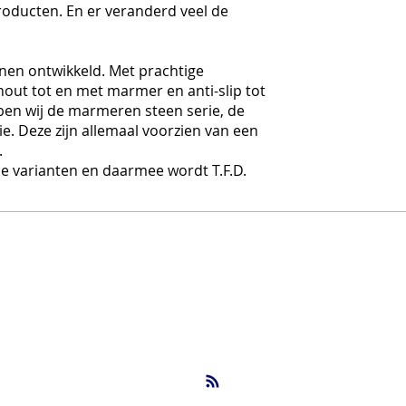
roducten. En er veranderd veel de
jnen ontwikkeld. Met prachtige
hout tot en met marmer en anti-slip tot
en wij de marmeren steen serie, de
ie. Deze zijn allemaal voorzien van een
.
rse varianten en daarmee wordt T.F.D.
info@nbsbestek.nl
T. 0297-764963
M. 06-16946451