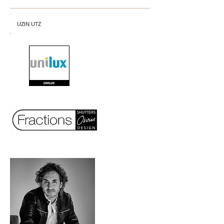
UZIN UTZ
uzin pallmann codex arturo rz wolff