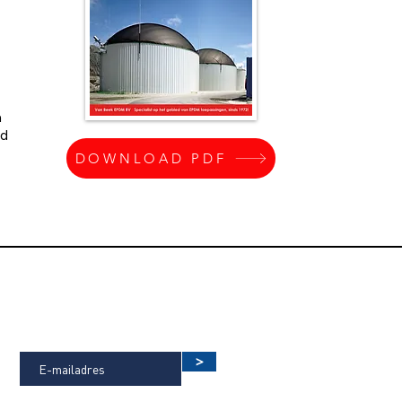
n
jd
DOWNLOAD PDF
OP DE HOOGTE BLIJVEN VAN DE
LAATSTE NIEUWTJES?
>