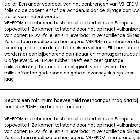
trailer. Een ander voordeel, van het aanbrengen van VB-EPDM
folie op de bodem en/of de wanden, is dat de slijtage aan uw
trailer verminderd wordt.
VB-EPDM membranen bestaan uit rubberfolie van Europese
topkwaliteit. Ze komen tot stand door het op maat vulkaniser
van banen EPDM-folie, en zijn leverbaar in verschillende diktes
Zo ontstaan naadloze en homogene VBEPDM membranen, di
exact op maat aan de gestelde eisen voldoen. Elk membraan
wordt met een bijbehorend certificaat en montageinstructie b
u afgeleverd. VB-EPDM rubber heeft een zeer gunstige
milieubelasting factor en is ecologisch verantwoord. De
milieueffecten gedurende de gehele levenscyclus zijn zeer
laag.
Slechts een minimum hoeveelheid methaangas mag daarbij
door de EPDM-folie heen diffunderen.
VB-EPDM membranen bestaan uit rubberfolie van Europese
topkwaliteit. Ze komen tot stand door het op maat vulkaniser
van banen EPDM-folie, en zijn leverbaar in verschillende diktes
Zo ontstaan naadloze en homogene VB-EPDM membranen, d