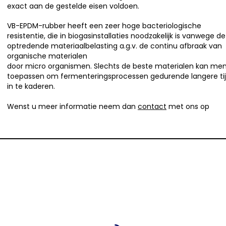
exact aan de gestelde eisen voldoen.
VB-EPDM-rubber heeft een zeer hoge bacteriologische
resistentie, die in biogasinstallaties noodzakelijk is vanwege de
optredende materiaalbelasting a.g.v. de continu afbraak van
organische materialen
door micro organismen. Slechts de beste materialen kan me
toepassen om fermenteringsprocessen gedurende langere ti
in te kaderen.
Wenst u meer informatie neem dan
contact
met ons op
info@nbsbestek.nl
T. 0297-764963
M. 06-16946451