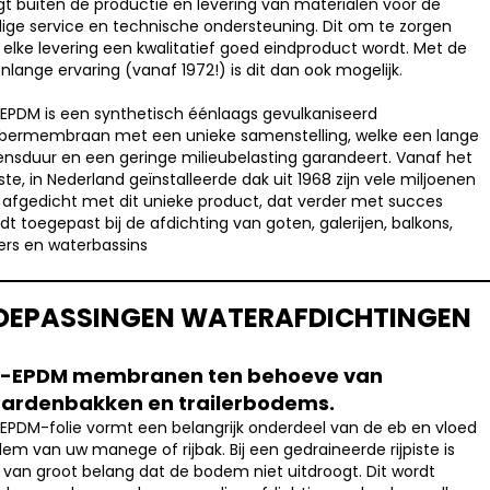
gt buiten de productie en levering van materialen voor de
ige service en technische ondersteuning. Dit om te zorgen
 elke levering een kwalitatief goed eindproduct wordt. Met de
enlange ervaring (vanaf 1972!) is dit dan ook mogelijk.
EPDM is een synthetisch éénlaags gevulkaniseerd
bermembraan met een unieke samenstelling, welke een lange
ensduur en een geringe milieubelasting garandeert. Vanaf het
ste, in Nederland geïnstalleerde dak uit 1968 zijn vele miljoenen
afgedicht met dit unieke product, dat verder met succes
dt toegepast bij de afdichting van goten, galerijen, balkons,
vers en waterbassins
OEPASSINGEN WATERAFDICHTINGEN
-EPDM membranen ten behoeve van
ardenbakken en trailerbodems.
EPDM-folie vormt een belangrijk onderdeel van de eb en vloed
em van uw manege of rijbak. Bij een gedraineerde rijpiste is
 van groot belang dat de bodem niet uitdroogt. Dit wordt