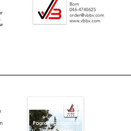
Born
046-4740625
er
order@vbbv.com
.
www.vbbv.com
uw
r
an