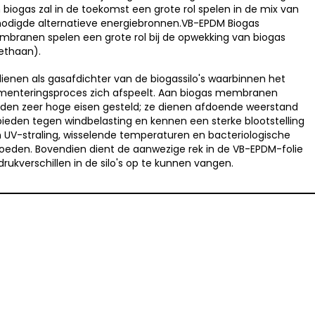
 biogas zal in de toekomst een grote rol spelen in de mix van
odigde alternatieve energiebronnen.VB-EPDM Biogas
branen spelen een grote rol bij de opwekking van biogas
thaan).
 dienen als gasafdichter van de biogassilo's waarbinnen het
menteringsproces zich afspeelt. Aan biogas membranen
den zeer hoge eisen gesteld; ze dienen afdoende weerstand
bieden tegen windbelasting en kennen een sterke blootstelling
 UV-straling, wisselende temperaturen en bacteriologische
loeden.
Bovendien dient de aanwezige rek in de VB-EPDM-folie
drukverschillen in de silo's op te kunnen vangen.
NBS BV
Herenweg 69
1433GX
Kudelstaart