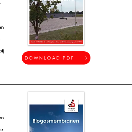
-
en
.
e
ij
DOWNLOAD PDF
en
.
ie