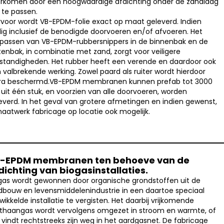
rkomen door een hoogwaardige afdichting onder de zandlaag
 te passen.
rvoor wordt VB-EPDM-folie exact op maat geleverd. Indien
ig inclusief de benodigde doorvoeren en/of afvoeren. Het
passen van VB-EPDM-rubbersnippers in de binnenbak en de
tenbak, in combinatie met zand, zorgt v
oor veiligere
tandigheden. Het rubber heeft een verende en daardoor ook
 valbrekende werking. Zowel paard als ruiter wordt hierdoor
ra beschermd.VB-EPDM membranen kunnen prefab tot 3000
uit één stuk, en voorzien van alle doorvoeren, worden
everd. In het geval van grotere afmetingen en indien gewenst,
maatwerk fabricage op locatie ook mogelijk.
-EPDM membranen ten behoeve van de
dichting van biogasinstallaties.
gas wordt gewonnen door organische grondstoffen uit de
dbouw en levensmiddelenindustrie in een daartoe speciaal
wikkelde installatie te vergisten. Het daarbij vrijkomende
haangas wordt vervolgens omgezet in stroom en warmte, of
 vindt rechtstreeks zijn weg in het aardgasnet. De fabricage