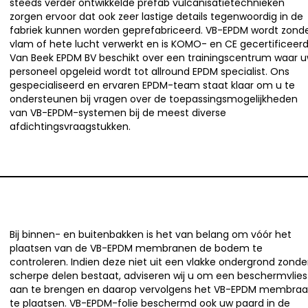
steeds verder ontwikkelde prefab vulcanisatietechnieken
zorgen ervoor dat ook zeer lastige details tegenwoordig in de
fabriek kunnen worden geprefabriceerd. VB-EPDM wordt zond
vlam of hete lucht verwerkt en is KOMO- en CE gecertificeerd
Van Beek EPDM BV beschikt over een trainingscentrum waar 
personeel opgeleid wordt tot allround EPDM specialist. Ons
gespecialiseerd en ervaren EPDM-team staat klaar om u te
ondersteunen bij vragen over de toepassingsmogelijkheden
van VB-EPDM-systemen bij de meest diverse
afdichtingsvraagstukken.
Bij binnen- en buitenbakken is het van belang om vóór het
plaatsen van de VB-EPDM membranen de bodem te
controleren. Indien deze niet uit een vlakke ondergrond zonde
scherpe delen bestaat, adviseren wij u om een beschermvlies
aan te brengen en daarop vervolgens het VB-EPDM membra
te plaatsen. VB-EPDM-folie beschermd ook uw paard in de