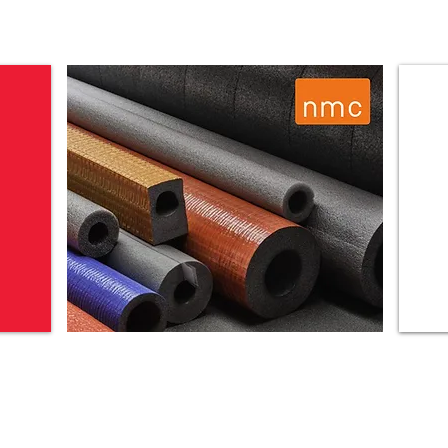
hodiek, werksoorten, bouwdelen, kortteksten, paragrafen, UAV 2012
chitecten, bestekschrijvers, aannemers, bouwnijverheid, fabrikante
icht, nbs architectenoverzicht
info@nbsbestek.nl