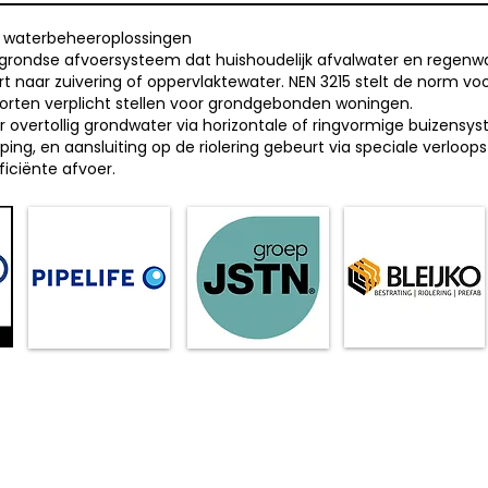
le waterbeheeroplossingen
dergrondse afvoersysteem dat huishoudelijk afvalwater en regen
 naar zuivering of oppervlaktewater. NEN 3215 stelt de norm voo
orten verplicht stellen voor grondgebonden woningen.
 overtollig grondwater via horizontale of ringvormige buizens
g, en aansluiting op de riolering gebeurt via speciale verloop
ficiënte afvoer.