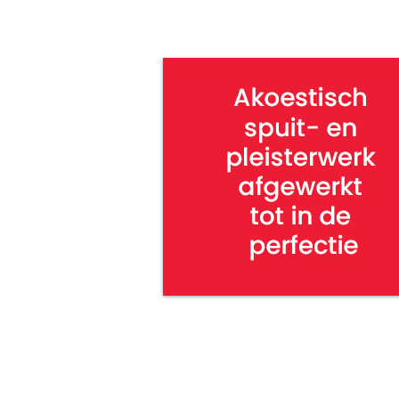
NBS besteksystematiek, werksoortenmet
nlsfb, ifc, consumentendossier, bim, ar
fabrikantenindex, nbs fabrikantenoverz
NBS BV