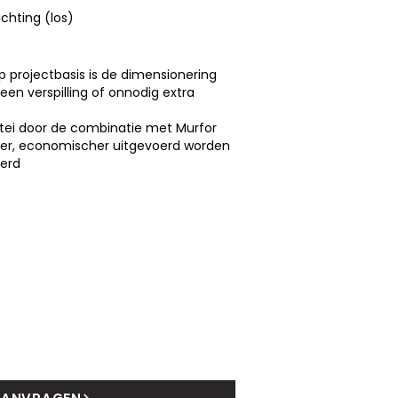
hting (los)
 projectbasis is de dimensionering
een verspilling of onnodig extra
atei door de combinatie met Murfor
ter, economischer uitgevoerd worden
eerd