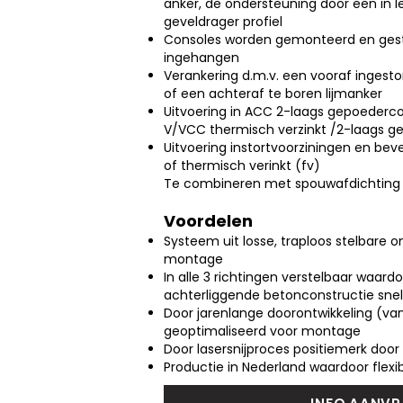
anker, de ondersteuning door een in l
geveldrager profiel
Consoles worden gemonteerd en geste
ingehangen
Verankering d.m.v. een vooraf ingestor
of een achteraf te boren lijmanker
Uitvoering in ACC 2-laags gepoedercoa
V/VCC thermisch verzinkt /2-laags 
Uitvoering instortvoorziningen en bev
of thermisch verinkt (fv)
Te combineren met spouwafdichting 
Voordelen
Systeem uit losse, traploos stelbare 
montage
In alle 3 richtingen verstelbaar waardoo
achterliggende betonconstructie sne
Door jarenlange doorontwikkeling (va
geoptimaliseerd voor montage
Door lasersnijproces positiemerk door
Productie in Nederland waardoor flexibe