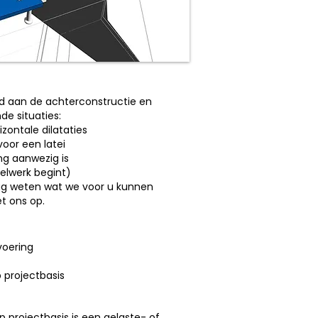
d aan de achterconstructie en
e situaties:
ontale dilataties
voor een latei
g aanwezig is
lwerk begint)
ag weten wat we voor u kunnen
 ons op.
voering
 projectbasis
 projectbasis is een gelaste- of