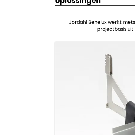
oplossingen
Jordahl Benelux werkt metse
projectbasis uit
creatieve partner