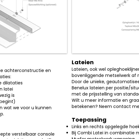
Lateien
Lateien, ook wel opleghoeklij
e achterconstructie en
bovenliggende metselwerk af 
aties:
Door de unieke, geautomatisee
dilataties
Benelux lateien per positie/sit
 latei
met de prijsstelling van standaa
ezig is
Wilt u meer informatie en gra
begint)
betekenen? Neem contact met
en wat we voor u kunnen
p.
Toepassing
Links en rechts opgelegde hoekl
Bij Combi Latei in combinatie 
iepte verstelbaar console