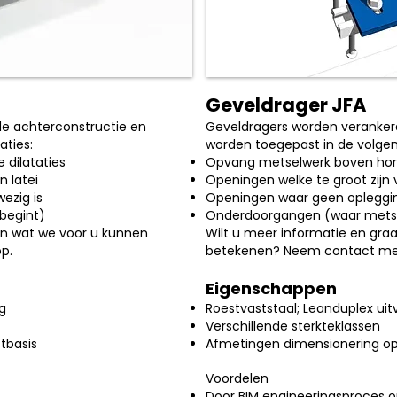
Geveldrager JFA
e achterconstructie en
Geveldragers worden veranker
aties:
worden toegepast in de volgend
 dilataties
Opvang metselwerk boven horiz
n latei
Openingen welke te groot zijn 
ezig is
Openingen waar geen opleggin
begint)
Onderdoorgangen (waar metse
en wat we voor u kunnen
Wilt u meer informatie en gra
p.
betekenen? Neem contact met
Eigenschappen
g
Roestvaststaal; Leanduplex uit
Verschillende sterkteklassen
tbasis
Afmetingen dimensionering op
Voordelen
Door BIM engineeringsproces op