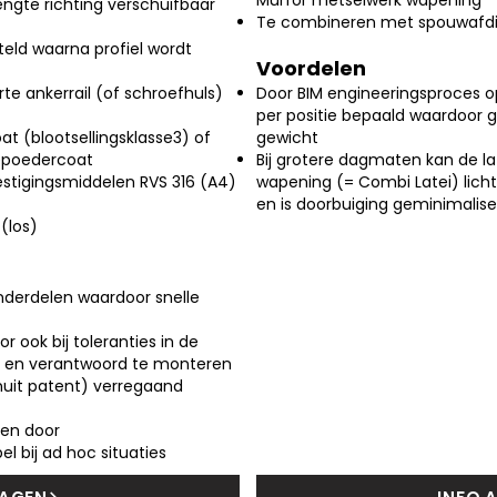
Murfor metselwerk wapening
engte richting verschuifbaar
Te combineren met spouwafdic
ld waarna profiel wordt
Voordelen
te ankerrail (of schroefhuls)
Door BIM engineeringsproces op
per positie bepaald waardoor g
t (blootsellingsklasse3) of
gewicht
gepoedercoat
Bij grotere dagmaten kan de l
estigingsmiddelen RVS 316 (A4)
wapening (= Combi Latei) lich
en is doorbuiging geminimalis
(los)
onderdelen waardoor snelle
r ook bij toleranties in de
l en verantwoord te monteren
nuit patent) verregaand
 en door
l bij ad hoc situaties