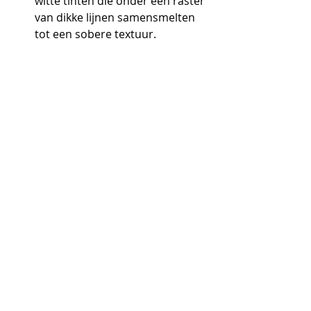
witte tinten die onder een raster 
van dikke lijnen samensmelten 
tot een sobere textuur.