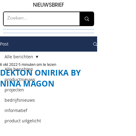
NIEUWSBRIEF
Post
Alle berichten
6 okt 2022
5 minuten om te lezen
Alle berichten
DEKTON ONIRIKA BY
productnieuws
NINA MAGON
projecten
bedrijfsnieuws
informatief
product uitgelicht