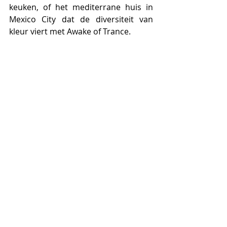
keuken, of het mediterrane huis in 
Mexico City dat de diversiteit van 
kleur viert met Awake of Trance.
Wat maakt het merk 
Dekton, en specifiek de 
Onirika collectie, nog meer 
tot zo’n superieur product?
Dekton – en specifiek de Onirika 
collectie – is zeer functioneel en 
veelzijdig, met een ongeëvenaarde 
duurzaamheid die het ideaal maakt 
voor drukbezochte binnen- en 
buitenruimtes. De technologie die 
wordt gebruikt om Dekton te maken 
is zo indrukwekkend en het product 
sluit perfect aan bij mijn 
vooruitstrevende ontwerpfilosofie. 