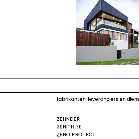
fabrikanten, leveranciers en dien
Z
EHNDER
Z
ENITH 3E
Z
ENO PROTECT