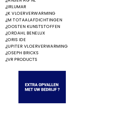
J
ANSEN AG NL
J
IRLUMAR
J
K VLOERVERWARMING
J
M TOTAALAFDICHTINGEN
J
OOSTEN KUNSTSTOFFEN
J
ORDAHL BENELUX
J
ORIS IDE
J
UPITER VLOERVERWARMING
J
OSEPH BRICKS
J
VR PRODUCTS
NBS BV