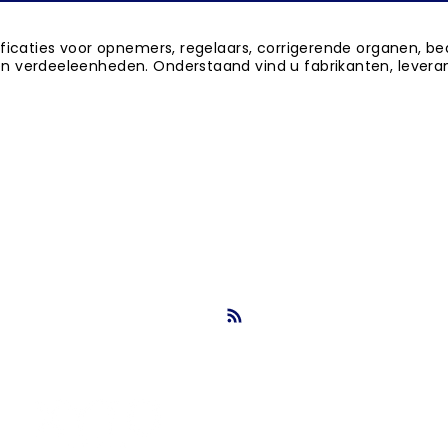
ificaties voor opnemers, regelaars, corrigerende organen, 
n verdeeleenheden. Onderstaand vind u fabrikanten, leveranc
ortteksten, paragrafen, UAV 2012, bestekboek, bestekken bestekser
ukstructuur, stabu. nbs fabrikantenindex, nbs fabrikantenoverzicht
info@nbsbestek.nl
T. 0297-764963
M. 06-16946451