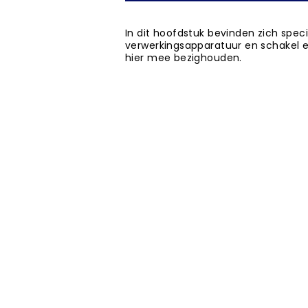
In dit hoofdstuk bevinden zich spec
verwerkingsapparatuur en schakel e
hier mee bezighouden.
esteksystematiek, werksoortenmethodiek, werksoorten, bouwdelen, k
kschrijvers, aannemers, bouwnijverheid, fabrikantenindex, hoofdst
NBS BV
Herenweg 69
1433GX
Kudelstaart
ONZE PARTNERS