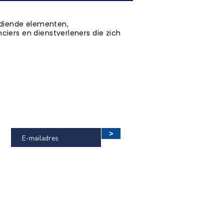
bediende elementen,
iers en dienstverleners die zich
vice, nlsfb, ifc, consumentendossier, bim, architecten,
, nbs architectenoverzicht
OP DE HOOGTE BLIJVEN VAN DE
LAATSTE NIEUWTJES?
>