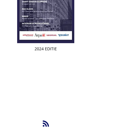
2024 EDITIE
NBS BV
Herenweg 69
1433GX
Kudelstaart
info@nbsbestek.nl
T.
0297-764963
M.
06-16946451