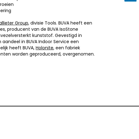
roeien
oering
allieter Group
, divisie Tools. BUVA heeft een
s, producent van de BUVA IsoStone
vezelversterkt kunststof. Gevestigd in
 aandeel in BUVA Indoor Service een
lijk heeft BUVA,
Holonite
, een fabriek
nten worden geproduceerd, overgenomen.
info@nbsbestek.nl
T. 0297-764963