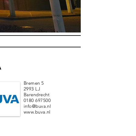
A
Bremen 5
2993 LJ
Barendrecht
0180 697500
info@buva.nl
www.buva.nl