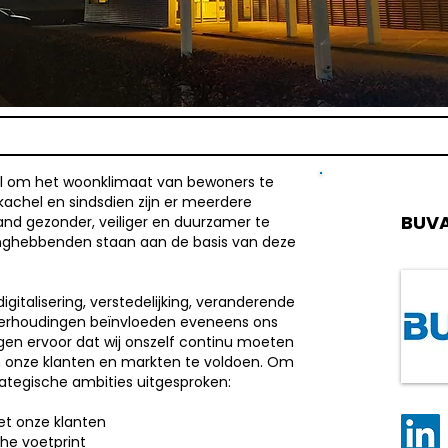
al om het woonklimaat van bewoners te
achel en sindsdien zijn er meerdere
BUV
nd gezonder, veiliger en duurzamer te
nghebbenden staan aan de basis van deze
gitalisering, verstedelijking, veranderende
erhoudingen beïnvloeden eveneens ons
en ervoor dat wij onszelf continu moeten
onze klanten en markten te voldoen. Om
rategische ambities uitgesproken:
et onze klanten
he voetprint