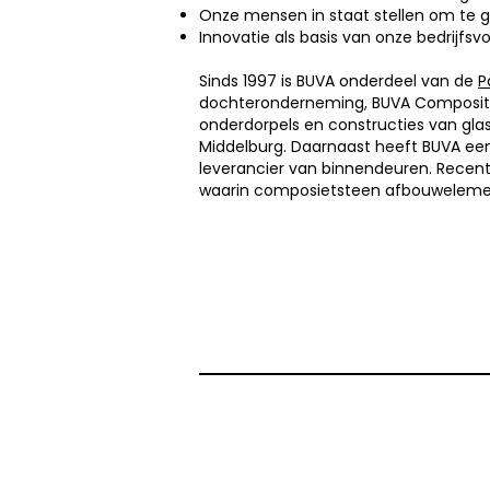
Onze mensen in staat stellen om te g
Innovatie als basis van onze bedrijfsv
Sinds 1997 is BUVA onderdeel van de
P
dochteronderneming, BUVA Composite
onderdorpels en constructies van glas
Middelburg. Daarnaast heeft BUVA een
leverancier van binnendeuren. Recente
waarin composietsteen afbouweleme
NBS BV
Herenweg 69