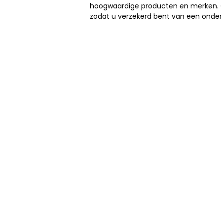
hoogwaardige producten en merken. 
zodat u verzekerd bent van een onder
NBS BV
Herenweg 69
1433GX
Kudelstaart
ONZE PARTNERS