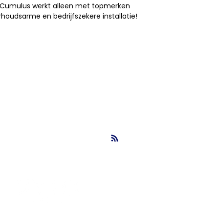
Cumulus werkt alleen met topmerken
houdsarme en bedrijfszekere installatie!
info@nbsbestek.nl
T. 0297-764963
M. 06-16946451