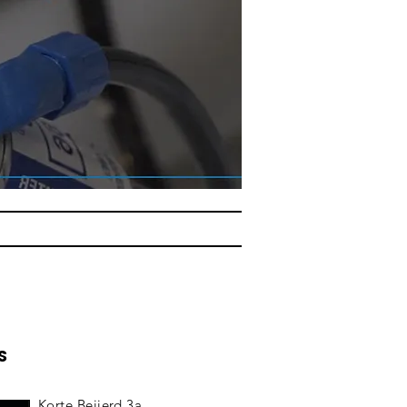
S
Korte Beijerd 3a