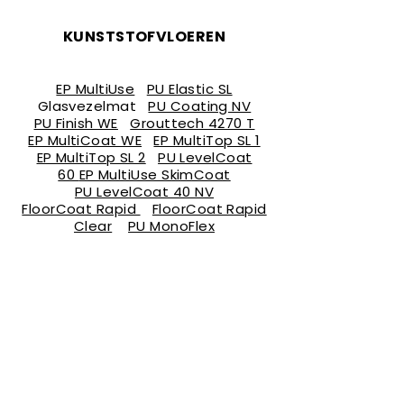
KUNSTSTOFVLOEREN
PRODUCTEN
EP MultiUse
PU Elastic SL
Glasvezelmat
PU Coating NV
PU Finish WE
Grouttech 4270 T
EP MultiCoat WE
EP MultiTop SL 1
EP MultiTop SL 2
PU LevelCoat
60
EP MultiUse SkimCoat
PU LevelCoat 40 NV
FloorCoat Rapid
FloorCoat Rapid
Clear
PU MonoFlex