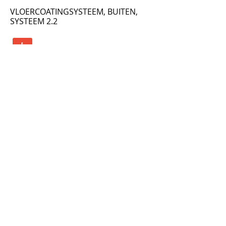
VLOERCOATINGSYSTEEM, BUITEN,
SYSTEEM 2.2
VLOERCOATINGSYSTEEM,
HOOGWAARDIG, SYSTEEM 3.1
VLOERCOATINGSYSTEEM, FLEXIBEL,
SYSTEEM 3.2
VLOERCOATINGSYSTEEM, ZEER
FLEXIBEL, SYSTEEM 3.3