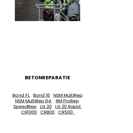
BETONREPARATIE
PRODUCTEN
Bond FL
Bond 16
NSM MultiRep
NSM MultiRep R4
RM ProRep
SpeedRep
LG 20
LG 20 Rapid
CR1000
CR800
CR500