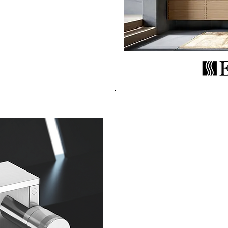
espect voor het milieu en de
. Meubels van Edoné zijn
lijkheid bestaat op maat
r Edoné dan ook een
tor naast het zeer
Radomonte, een merknaam 
Italiaans merk dat design 
badkamer ontwerpt in roestv
ontwerpen, uniek door het k
met meerdere kwaliteiten: 
corrosiebestendig. Radomon
voor de badkamer, ondersc
en minimalistische stijl, g
omgevingen
als het klassieke interieur.
roestvrij staal, een soort d