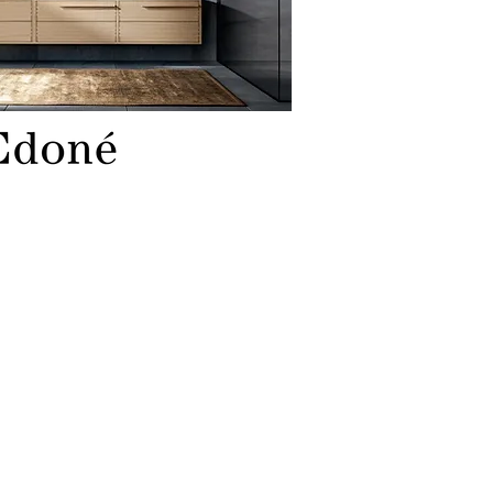
gecreëerd door Geda, is een
kranen en accessoires voor de
rij staal. Elegante en verfijnde
arakter van rvs. Een materiaal
ecologisch, hygiënisch en uiterst
te 's rvs kranen en accessoires
heiden zich door een eigentijdse
eschikt voor zowel moderne
 Radomonte gebruikt AISI 316L
ie dankzij het lage gehalte koolstof