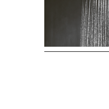
NBS BV
Herenweg 69
1433GX
Kudelstaart