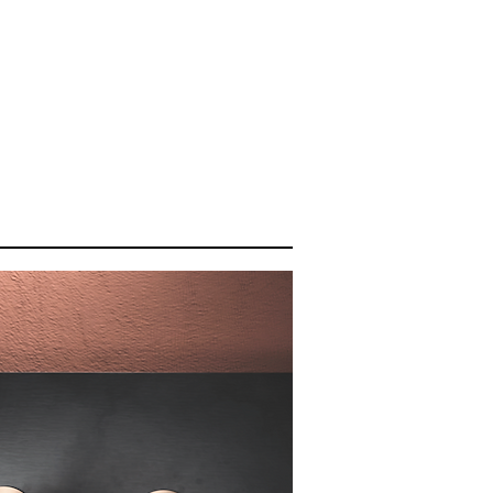
d heeft tegen de agressie van
ductie van Geda is volledig
n geavanceerde technologieën
 alles voor bescherming van
omst van onze planeet.