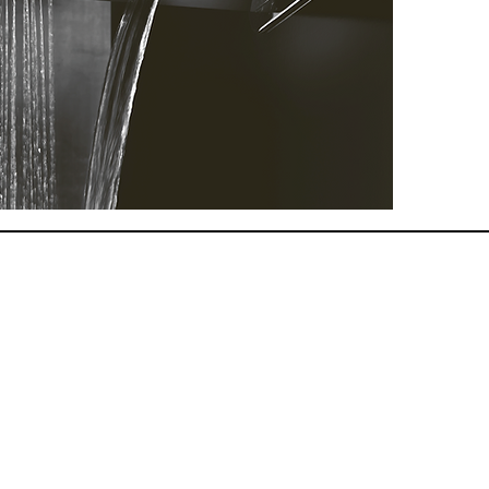
doucheko
verschill
ontspann
en de ver
ervaring
verfijnde
biedt sc
efficiënt
info@nbsbestek.nl
T. 0297-764963
M. 06-16946451