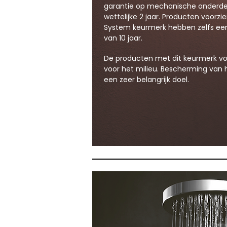
garantie op mechanische onderde
wettelijke 2 jaar. Producten voorz
System keurmerk hebben zelfs een
van 10 jaar.
De producten met dit keurmerk v
voor het milieu. Bescherming van h
een zeer belangrijk doel.