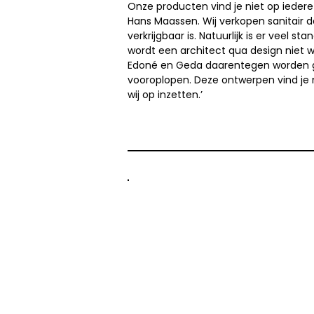
Onze producten vind je niet op iedere 
Hans Maassen. Wij verkopen sanitair
verkrijgbaar is. Natuurlijk is er veel s
wordt een architect qua design niet 
Edoné en Geda daarentegen worden g
vooroplopen. Deze ontwerpen vind je 
wij op inzetten.’
Edoné is één van de grote spele
badkamerdesign in Italië. Voor Ed
esthetiek en functionaliteit sam
de badkamer en hiervoor worde
materialen gebruikt. Dit houdt
in de beste kwaliteit hout en da
worden gespoten op basis van wa
is gekozen omdat er dan een bet