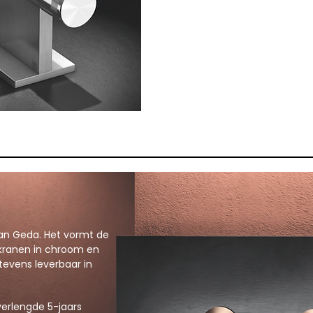
een nog sterkere weerstan
zouten en chloriden. De pro
milieuvriendelijk en er
wordt gebruik gemaakt va
voor energiebesparing. Dit
watervoorraden en de toek
n Geda. Het vormt de
 kranen in chroom en
 tevens leverbaar in
erlengde 5-jaars