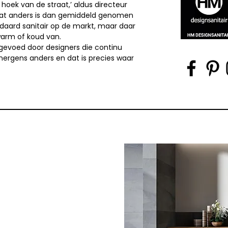
hoek van de straat,’ aldus directeur
 dat anders is dan gemiddeld genomen
tandaard sanitair op de markt, maar daar
warm of koud van.
evoed door designers die continu
nergens anders en dat is precies waar
rs op het gebied van
oné is het belangrijk dat
en gaan bij het ontwerp van
n dan ook de beste
t de 330 mogelijke kleuren
ter gedragen lak. Hiervoor
ere kwaliteit op de lange