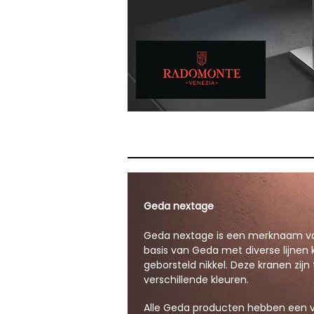
Geda nextage
Geda nextage is een merknaam va
basis van Geda met diverse lijnen
geborsteld nikkel. Deze kranen zijn
verschillende kleuren.
Alle Geda producten hebben een v