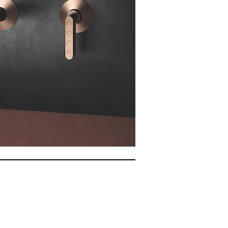
e-stijl voor een reis van ziel
monie!
ppen, doucheplaten en