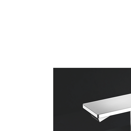
termijn ontstaat, maar ook uit r
gezondheid van de eigen mensen
hand gemaakt waardoor de moge
te produceren. Maatwerk is voo
belangrijke onderscheidende fak
uitgebreide assortiment.