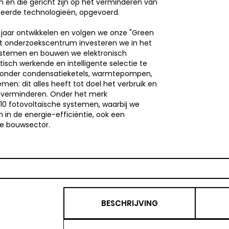
n en die gericht zijn op het verminderen van
ceerde technologieën, opgevoerd.
 jaar ontwikkelen en volgen we onze "Green
het onderzoekscentrum investeren we in het
ystemen en bouwen we elektronisch
sch werkende en intelligente selectie te
n onder condensatieketels, warmtepompen,
en: dit alles heeft tot doel het verbruik en
te verminderen. Onder het merk
0 fotovoltaïsche systemen, waarbij we
 in de energie-efficiëntie, ook een
de bouwsector.
BESCHRIJVING