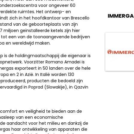
n onderzoekscentra voor ongeveer 60
verdekte ruimtes. Het ontwerp- en
IMMERGA
dt zich in het hoofdkantoor van Brescello
fstand van de geboorteplaats van zijn
miljoen geïnstalleerde ketels zijn hier
 tot een van de toonaangevende bedrijven
ropa en wereldwijd maken.
 is de holdingmaatschappij die eigenaar is
oopnetwerk. Voorzitter Romano Amadei is
mergas exporteert in 50 landen over de hele
opa en 2 in Azië. In Italië worden 130
roduceerd, producten die bedoeld zijn
rvaardigd in Poprad (Slowakije), in Qazvin
 comfort en veiligheid te bieden aan de
e nasleep van een economische
 aandacht voor het milieu en dankzij de
rgas haar ontwikkeling van apparaten die