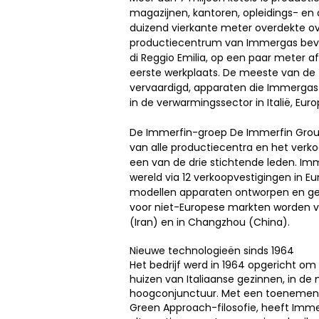
magazijnen, kantoren, opleidings- e
duizend vierkante meter overdekte o
productiecentrum van Immergas bevin
di Reggio Emilia, op een paar meter a
eerste werkplaats. De meeste van de 7 
vervaardigd, apparaten die Immergas
in de verwarmingssector in Italië, Eu
De Immerfin-groep De Immerfin Group
van alle productiecentra en het verk
een van de drie stichtende leden. Im
wereld via 12 verkoopvestigingen in Eur
modellen apparaten ontworpen en gep
voor niet-Europese markten worden ve
(Iran) en in Changzhou (China
).
Nieuwe technologieën sinds 1964
Het bedrijf werd in 1964 opgericht om
huizen van Italiaanse gezinnen, in d
hoogconjunctuur. Met een toenemende
Green Approach-filosofie, heeft Imme