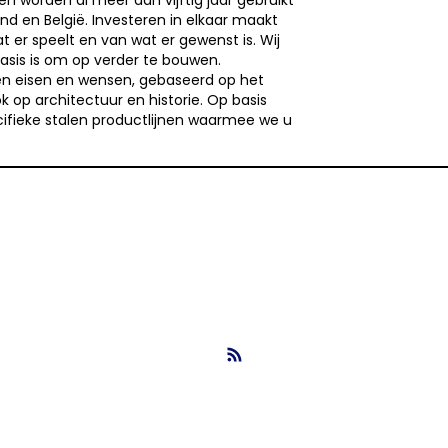
n worden al meer dan vijftig jaar gebruikt
nd en België. Investeren in elkaar maakt
 er speelt en van wat er gewenst is. Wij
basis is om op verder te bouwen.
n eisen en wensen, gebaseerd op het
k op architectuur en historie. Op basis
cifieke stalen productlijnen waarmee we u
info@nbsbestek.nl
T. 0297-764963
M. 06-16946451