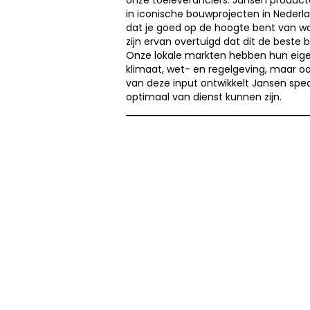
onze toeleveranciers. Jansen producte
in iconische bouwprojecten in Nederla
dat je goed op de hoogte bent van wat
zijn ervan overtuigd dat dit de beste 
Onze lokale markten hebben hun eige
klimaat, wet- en regelgeving, maar oo
van deze input ontwikkelt Jansen spe
optimaal van dienst kunnen zijn.
NBS BV
Herenweg 69
1433GX
Kudelstaart
ONZE PARTNERS