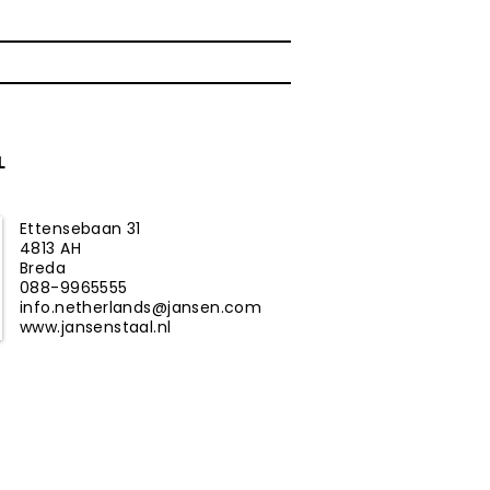
L
Ettensebaan 31
4813 AH
Breda
088-9965555
info.netherlands@jansen.com
www.jansenstaal.nl