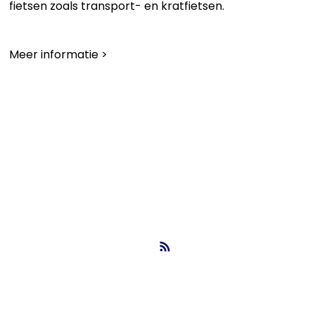
fietsen zoals transport- en kratfietsen.
Meer informatie >
vit, werksoorten, werksoortenclassificatie, bestek, bestekboek, bes
info@nbsbestek.nl
T. 0297-764963
M. 06-16946451