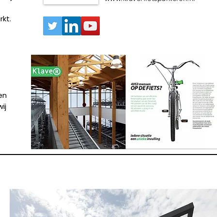
kt.
en
ij