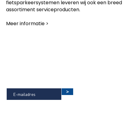
fietsparkeersystemen leveren wij ook een breed
assortiment serviceproducten.
Meer informatie >
tekken, bestekschrijver, architect, uav2012, parametrisch ontwerpe
OP DE HOOGTE BLIJVEN VAN DE
LAATSTE NIEUWTJES?
>