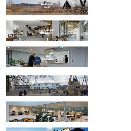
WONINGB
OUW
PARTICULIERE
WONINGEN
ZORG
GEBOUWE
N
SCHOLEN
BOUW
UTILITEIT
SBOUW