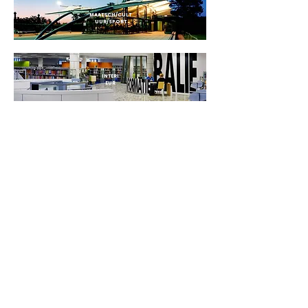
MAATSCH/CULT
UUR/SPORT
INTERI
EUR
NBS BV
Herenweg 69
1433GX
Kudelstaart
info@nbsbestek.nl
T.
0297-764963
M.
06-16946451