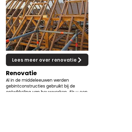
Lees meer over renovatie
Renovatie
Al in de middeleeuwen werden
gebintconstructies gebruikt bij de
ontwikkeling van bouwwerken. Als u een
specialist als NOESK in de arm neemt,
kunt u deze eeuwenoude techniek
bovendien ook toepassen in uw nieuwe
woning of bestaande
gebintconstructies laten renoveren.
Door vakmanschap en innovatieve